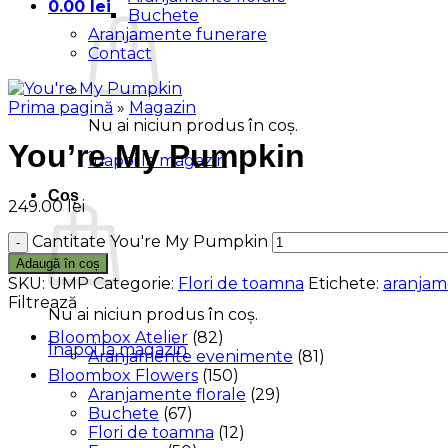
0.00
lei
Buchete
Aranjamente funerare
Contact
Prima pagină
»
Magazin
Nu ai niciun produs în coș.
You’re My Pumpkin
Înapoi la magazin
Coș
249.00
lei
Cantitate You're My Pumpkin
Adaugă în coș
SKU:
UMP
Categorie:
Flori de toamna
Etichete:
aranjam
Filtrează
Nu ai niciun produs în coș.
Bloombox Atelier
(82)
Înapoi la magazin
Aranjamente evenimente
(81)
Bloombox Flowers
(150)
Aranjamente florale
(29)
Buchete
(67)
Flori de toamna
(12)