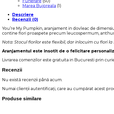
Funerare
(50)
Marea Bujoreala
(1)
Descriere
Recenzii (0)
You’re My Pumpkin, aranjament in dovleac de dimensiune
contine flori proaspete precum leucospermum, anthuriu
Nota: Stocul florilor este flexibil, dar inlocuim cu flori la
Aranjamentul este insotit de o felicitare personali
Livrarea comenzilor este gratuita in Bucuresti prin curie
Recenzii
Nu există recenzii până acum.
Numai clienții autentificați, care au cumpărat acest prod
Produse similare