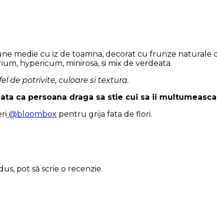
 medie cu iz de toamna, decorat cu frunze naturale de st
m, hypericum, minirosa, si mix de verdeata.
 fel de potrivite, culoare si textura.
zata ca persoana draga sa stie cui sa ii multumeasca
ri
@bloombox
pentru grija fata de flori.
us, pot să scrie o recenzie.