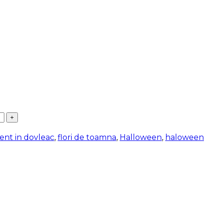
ent in dovleac
,
flori de toamna
,
Halloween
,
haloween