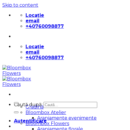
Skip to content
Locație
email
+40760098877
Locație
email
+40760098877
Caută după:
Gradină
Bloombox Atelier
Aranjamente evenimente
Autentificare
Bloombox Flowers
Aranjamente florale