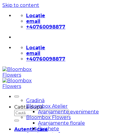
Skip to content
Locație
email
+40760098877
Locație
email
+40760098877
Gradină
Bloombox Atelier
Caută după:
Aranjamente evenimente
Bloombox Flowers
Aranjamente florale
Buchete
Autentificare