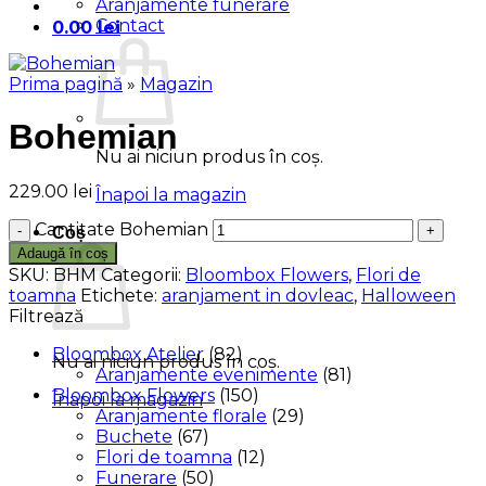
Aranjamente funerare
Contact
0.00
lei
Prima pagină
»
Magazin
Bohemian
Nu ai niciun produs în coș.
229.00
lei
Înapoi la magazin
Cantitate Bohemian
Coș
Adaugă în coș
SKU:
BHM
Categorii:
Bloombox Flowers
,
Flori de
toamna
Etichete:
aranjament in dovleac
,
Halloween
Filtrează
Bloombox Atelier
(82)
Nu ai niciun produs în coș.
Aranjamente evenimente
(81)
Bloombox Flowers
(150)
Înapoi la magazin
Aranjamente florale
(29)
Buchete
(67)
Flori de toamna
(12)
Funerare
(50)