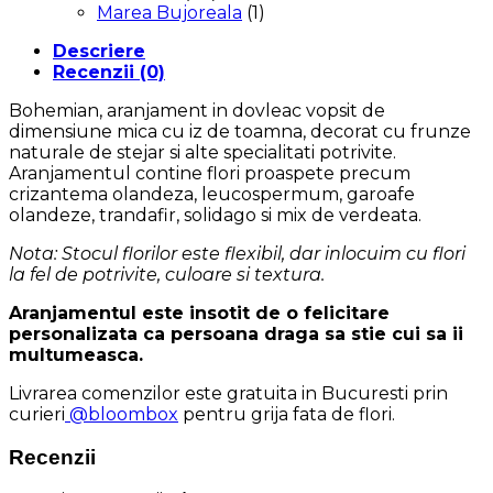
Marea Bujoreala
(1)
Descriere
Recenzii (0)
Bohemian,
aranjament in dovleac vopsit de
dimensiune mica cu iz de toamna, decorat cu frunze
naturale de stejar si alte specialitati potrivite.
Aranjamentul contine flori proaspete precum
crizantema olandeza, leucospermum, garoafe
olandeze, trandafir, solidago si mix de verdeata.
Nota: Stocul florilor este flexibil, dar inlocuim cu flori
la fel de potrivite, culoare si textura.
Aranjamentul este insotit de o felicitare
personalizata ca persoana draga sa stie cui sa ii
multumeasca.
Livrarea comenzilor este gratuita in Bucuresti prin
curieri
@bloombox
pentru grija fata de flori.
Recenzii