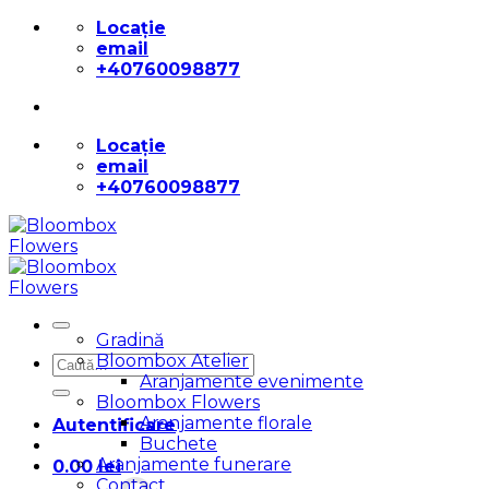
Skip
Locație
to
email
content
+40760098877
Locație
email
+40760098877
Gradină
Bloombox Atelier
Caută
Aranjamente evenimente
după:
Bloombox Flowers
Aranjamente florale
Autentificare
Buchete
Aranjamente funerare
0.00
lei
Contact