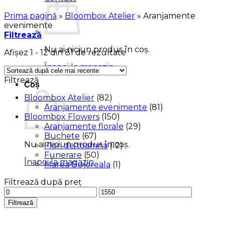
Prima pagină
»
Bloombox Atelier
»
Aranjamente
evenimente
Filtrează
Nu ai niciun produs în coș.
Sortat
Afișez 1 - 12 din 81 de rezultate
după
Înapoi la magazin
cele
Filtrează
mai
Coș
recente
Bloombox Atelier
(82)
Aranjamente evenimente
(81)
Bloombox Flowers
(150)
Aranjamente florale
(29)
Buchete
(67)
Nu ai niciun produs în coș.
Flori de toamna
(12)
Funerare
(50)
Înapoi la magazin
Marea Bujoreala
(1)
Filtrează după preț
Preț
Preț
minim
maxim
Filtrează