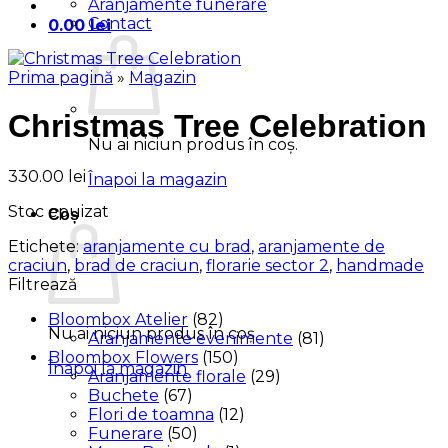
Aranjamente funerare
Contact
0.00
lei
Prima pagină
»
Magazin
Christmas Tree Celebration
Nu ai niciun produs în coș.
330.00
lei
Înapoi la magazin
Stoc epuizat
Coș
Etichete:
aranjamente cu brad
,
aranjamente de
craciun
,
brad de craciun
,
florarie sector 2
,
handmade
Filtrează
Bloombox Atelier
(82)
Nu ai niciun produs în coș.
Aranjamente evenimente
(81)
Bloombox Flowers
(150)
Înapoi la magazin
Aranjamente florale
(29)
Buchete
(67)
Flori de toamna
(12)
Funerare
(50)