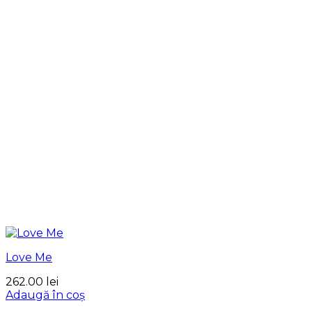
Love Me
262.00
lei
Adaugă în coș