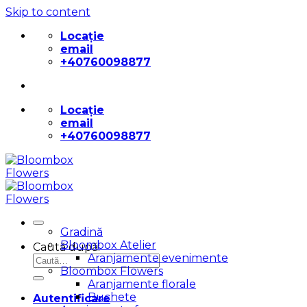
Skip to content
Locație
email
+40760098877
Locație
email
+40760098877
Gradină
Bloombox Atelier
Caută după:
Aranjamente evenimente
Bloombox Flowers
Aranjamente florale
Buchete
Autentificare