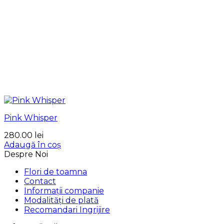
Pink Whisper
280.00
lei
Adaugă în coș
Despre Noi
Flori de toamna
Contact
Informații companie
Modalități de plată
Recomandari Ingrijire