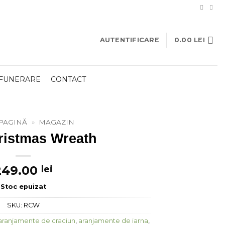
AUTENTIFICARE
0.00
LEI
 FUNERARE
CONTACT
PAGINĂ
»
MAGAZIN
ristmas Wreath
249.00
lei
Stoc epuizat
SKU:
RCW
aranjamente de craciun
,
aranjamente de iarna
,