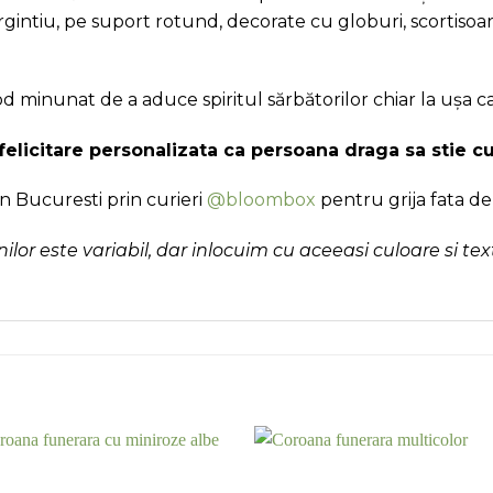
argintiu, pe suport rotund, decorate cu globuri, scortisoa
minunat de a aduce spiritul sărbătorilor chiar la ușa cas
felicitare personalizata ca persoana draga sa stie c
n Bucuresti prin curieri
@bloombox
pentru grija fata de f
unilor este variabil, dar inlocuim cu aceeasi culoare si tex