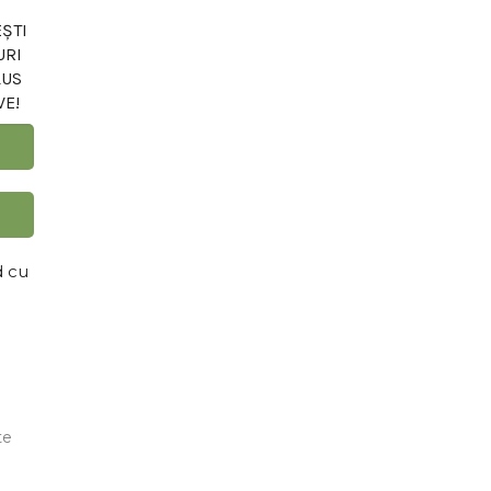
ȘTI
URI
LUS
VE!
d cu
te