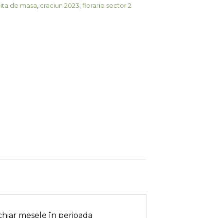
ita de masa
,
craciun 2023
,
florarie sector 2
chiar mesele în perioada