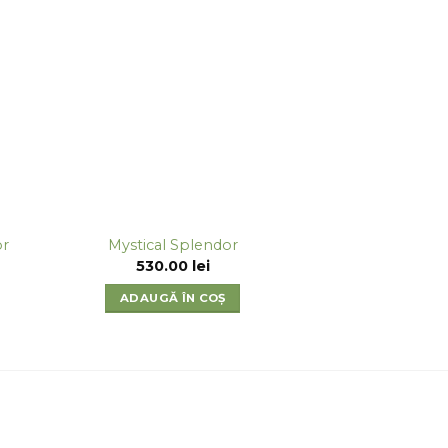
or
Mystical Splendor
530.00
lei
ADAUGĂ ÎN COȘ