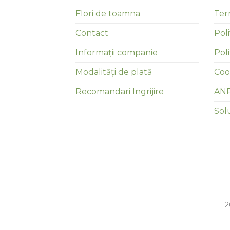
Flori de toamna
Term
Contact
Poli
Informații companie
Pol
Modalități de plată
Coo
Recomandari Ingrijire
AN
Solu
2