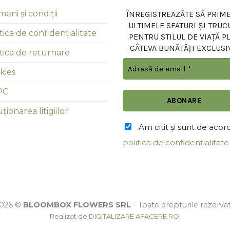
eni și condiții
ÎNREGISTREAZĂTE SĂ PRIME
ULTIMELE SFATURI ȘI TRUC
tica de confidențialitate
PENTRU STILUL DE VIAȚĂ P
CÂTEVA BUNĂTĂȚI EXCLUSI
itica de returnare
kies
PC
ționarea litigiilor
Am citit şi sunt de acor
politica de confidențialitate
026 ©
BLOOMBOX FLOWERS SRL
- Toate drepturile rezerva
Realizat de
DIGITALIZARE AFACERE.RO
.