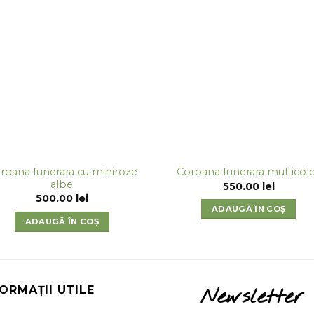
roana funerara cu miniroze
Coroana funerara multicol
albe
550.00
lei
500.00
lei
ADAUGĂ ÎN COȘ
ADAUGĂ ÎN COȘ
FORMAȚII UTILE
Newsletter