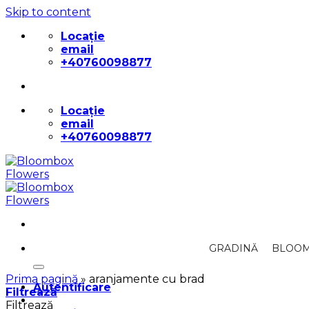
Skip to content
Locație
email
+40760098877
Locație
email
+40760098877
Caută după:
GRADINĂ
BLOOM
Prima pagină
»
aranjamente cu brad
Autentificare
Filtrează
Filtrează