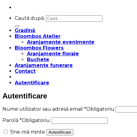
Caută după:
Gradină
Bloombox Atelier
Aranjamente evenimente
Bloombox Flowers
Aranjamente florale
Buchete
Aranjamente funerare
Contact
Autentificare
Autentificare
Nume utilizator sau adresă email
*
Obligatoriu
Parolă
*
Obligatoriu
Ține-mă minte
Autentificare