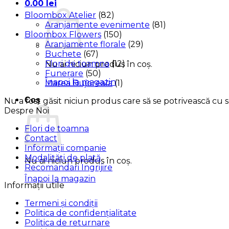
0.00
lei
Bloombox Atelier
(82)
Aranjamente evenimente
(81)
Bloombox Flowers
(150)
Aranjamente florale
(29)
Buchete
(67)
Flori de toamna
(12)
Nu ai niciun produs în coș.
Funerare
(50)
Înapoi la magazin
Marea Bujoreala
(1)
Coș
Nu a fost găsit niciun produs care să se potrivească cu se
Despre Noi
Flori de toamna
Contact
Informații companie
Modalități de plată
Nu ai niciun produs în coș.
Recomandari Ingrijire
Înapoi la magazin
Informații utile
Termeni și condiții
Politica de confidențialitate
Politica de returnare