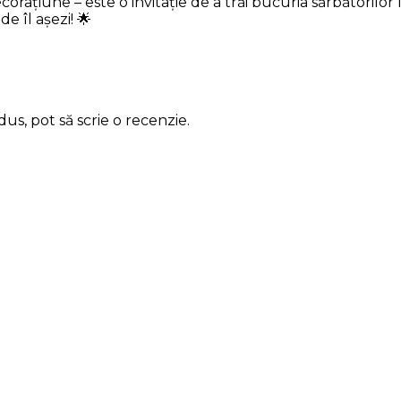
orațiune – este o invitație de a trăi bucuria sărbătorilo
e îl așezi! 🌟
us, pot să scrie o recenzie.