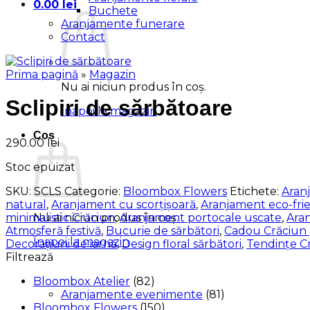
0.00
lei
Buchete
Aranjamente funerare
Contact
Prima pagină
»
Magazin
Nu ai niciun produs în coș.
Sclipiri de sărbătoare
Înapoi la magazin
Coș
290.00
lei
Stoc epuizat
SKU:
SCLS
Categorie:
Bloombox Flowers
Etichete:
Aran
natural
,
Aranjament cu scorțișoară
,
Aranjament eco-fri
minimalistic Crăciun
,
Aranjament portocale uscate
,
Aran
Nu ai niciun produs în coș.
Atmosferă festivă
,
Bucurie de sărbători
,
Cadou Crăciun 
Înapoi la magazin
Decorațiuni de iarnă
,
Design floral sărbători
,
Tendințe C
Filtrează
Bloombox Atelier
(82)
Aranjamente evenimente
(81)
Bloombox Flowers
(150)