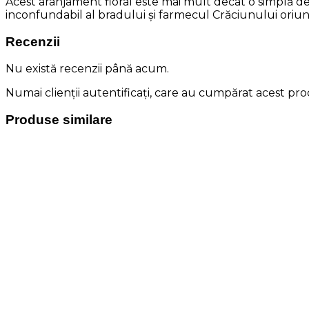
Acest aranjament floral este mai mult decât o simplă dec
inconfundabil al bradului și farmecul Crăciunului oriund
Recenzii
Nu există recenzii până acum.
Numai clienții autentificați, care au cumpărat acest prod
Produse similare