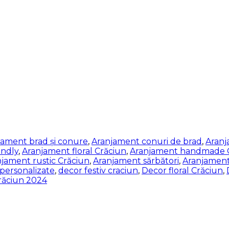
jament brad și conure
,
Aranjament conuri de brad
,
Aranj
endly
,
Aranjament floral Crăciun
,
Aranjament handmade 
jament rustic Crăciun
,
Aranjament sărbători
,
Aranjament
personalizate
,
decor festiv craciun
,
Decor floral Crăciun
,
răciun 2024