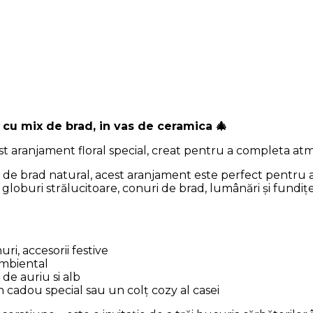
n cu mix de brad, in vas de ceramica 🎄
t aranjament floral special, creat pentru a completa atmo
de brad natural, acest aranjament este perfect pentru a
globuri strălucitoare, conuri de brad, lumânări și fundiț
ri, accesorii festive
ambiental
de auriu si alb
 cadou special sau un colț cozy al casei