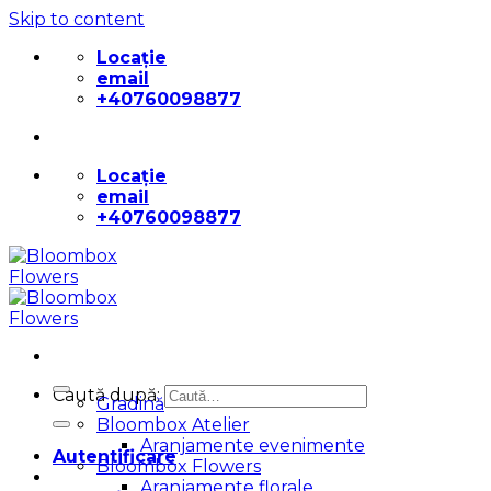
Skip to content
Locație
email
+40760098877
Locație
email
+40760098877
Caută după:
Gradină
Bloombox Atelier
Aranjamente evenimente
Autentificare
Bloombox Flowers
Aranjamente florale