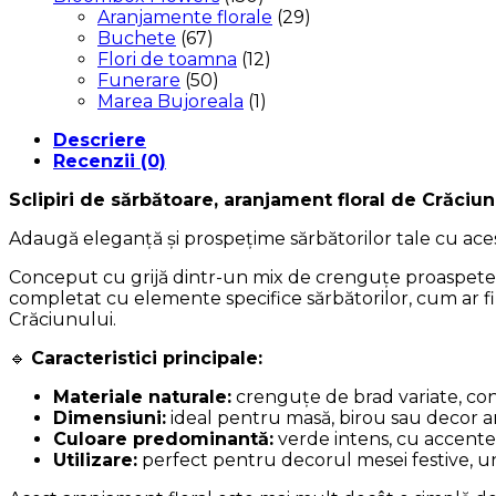
Aranjamente florale
(29)
Buchete
(67)
Flori de toamna
(12)
Funerare
(50)
Marea Bujoreala
(1)
Descriere
Recenzii (0)
Sclipiri de sărbătoare, aranjament floral de Crăciu
Adaugă eleganță și prospețime sărbătorilor tale cu aces
Conceput cu grijă dintr-un mix de crenguțe proaspete 
completat cu elemente specifice sărbătorilor, cum ar fi 
Crăciunului.
🔹
Caracteristici principale:
Materiale naturale:
crenguțe de brad variate, conu
Dimensiuni:
ideal pentru masă, birou sau decor 
Culoare predominantă:
verde intens, cu accente 
Utilizare:
perfect pentru decorul mesei festive, un