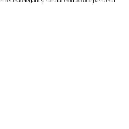
r în cel mai elegant și natural mod. Aduce parfumul