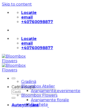
Skip to content
Locație
email
+40760098877
Locație
email
+40760098877
Gradină
Bloombox Atelier
Caută după:
Aranjamente evenimente
Bloombox Flowers
Aranjamente florale
Buchete
Autentificare