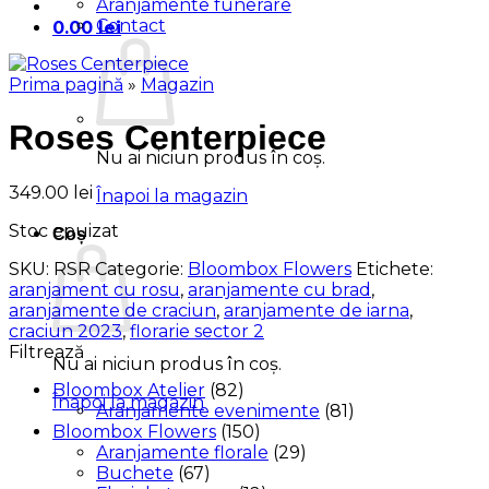
Aranjamente funerare
Contact
0.00
lei
Prima pagină
»
Magazin
Roses Centerpiece
Nu ai niciun produs în coș.
349.00
lei
Înapoi la magazin
Stoc epuizat
Coș
SKU:
RSR
Categorie:
Bloombox Flowers
Etichete:
aranjament cu rosu
,
aranjamente cu brad
,
aranjamente de craciun
,
aranjamente de iarna
,
craciun 2023
,
florarie sector 2
Filtrează
Nu ai niciun produs în coș.
Bloombox Atelier
(82)
Înapoi la magazin
Aranjamente evenimente
(81)
Bloombox Flowers
(150)
Aranjamente florale
(29)
Buchete
(67)