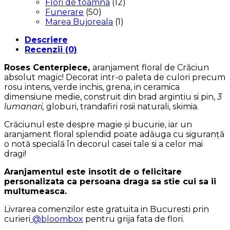
Flori de toamna
(12)
Funerare
(50)
Marea Bujoreala
(1)
Descriere
Recenzii (0)
Roses Centerpiece,
aranjament floral de Crăciun
absolut magic! Decorat intr-o paleta de culori precum
rosu intens, verde inchis, grena, in ceramica
dimensiune medie, construit din brad argintiu si pin,
3
lumanari,
globuri, trandafiri rosii naturali, skimia.
Crăciunul este despre magie și bucurie, iar un
aranjament floral splendid poate adăuga cu siguranță
o notă specială în decorul casei tale si a celor mai
dragi!
Aranjamentul este insotit de o felicitare
personalizata ca persoana draga sa stie cui sa ii
multumeasca.
Livrarea comenzilor este gratuita in Bucuresti prin
curieri
@bloombox
pentru grija fata de flori.