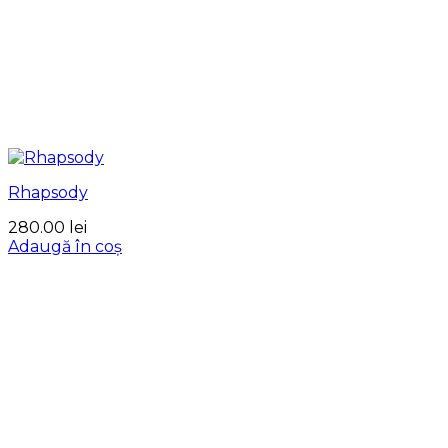
Rhapsody
280.00
lei
Adaugă în coș