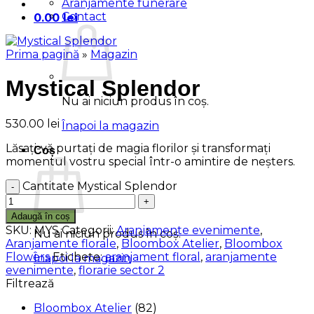
Aranjamente funerare
Contact
0.00
lei
Prima pagină
»
Magazin
Mystical Splendor
Nu ai niciun produs în coș.
530.00
lei
Înapoi la magazin
Lăsați-vă purtați de magia florilor și transformați
Coș
momentul vostru special într-o amintire de neșters.
Cantitate Mystical Splendor
Adaugă în coș
SKU:
MYS
Categorii:
Aranjamente evenimente
,
Nu ai niciun produs în coș.
Aranjamente florale
,
Bloombox Atelier
,
Bloombox
Flowers
Etichete:
aranjament floral
,
aranjamente
Înapoi la magazin
evenimente
,
florarie sector 2
Filtrează
Bloombox Atelier
(82)