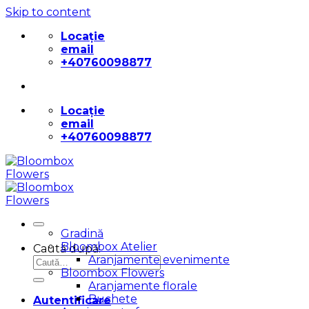
Skip to content
Locație
email
+40760098877
Locație
email
+40760098877
Gradină
Bloombox Atelier
Caută după:
Aranjamente evenimente
Bloombox Flowers
Aranjamente florale
Buchete
Autentificare