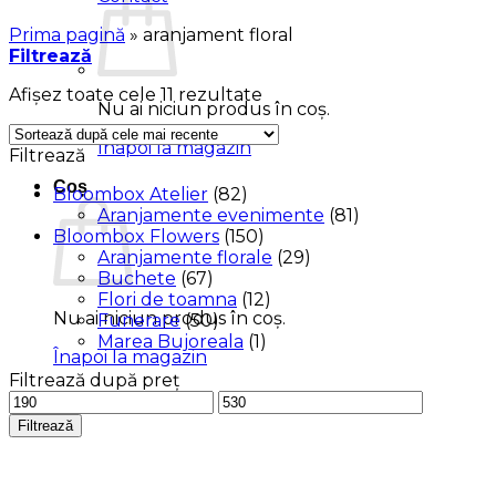
Prima pagină
»
aranjament floral
Filtrează
Sortat
Afișez toate cele 11 rezultate
Nu ai niciun produs în coș.
după
cele
Înapoi la magazin
Filtrează
mai
recente
Coș
Bloombox Atelier
(82)
Aranjamente evenimente
(81)
Bloombox Flowers
(150)
Aranjamente florale
(29)
Buchete
(67)
Flori de toamna
(12)
Nu ai niciun produs în coș.
Funerare
(50)
Marea Bujoreala
(1)
Înapoi la magazin
Filtrează după preț
Preț
Preț
minim
maxim
Filtrează