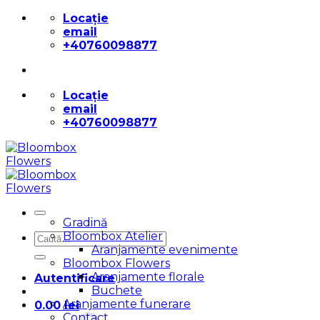
Skip
Locație
to
email
content
+40760098877
Locație
email
+40760098877
Gradină
Bloombox Atelier
Caută
Aranjamente evenimente
după:
Bloombox Flowers
Aranjamente florale
Autentificare
Buchete
Aranjamente funerare
0.00
lei
Contact