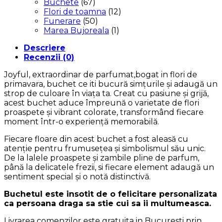
Buchete
(67)
Flori de toamna
(12)
Funerare
(50)
Marea Bujoreala
(1)
Descriere
Recenzii (0)
Joyful, extraordinar de parfumat,bogat in flori de
primavara, buchet ce iti bucură simțurile și adaugă un
strop de culoare în viața ta. Creat cu pasiune și grijă,
acest buchet aduce împreună o varietate de flori
proaspete și vibrant colorate, transformând fiecare
moment într-o experiență memorabilă.
Fiecare floare din acest buchet a fost aleasă cu
atenție pentru frumusețea și simbolismul său unic.
De la lalele proaspete și zambile pline de parfum,
până la delicatele frezii, si fiecare element adaugă un
sentiment special și o notă distinctivă.
Buchetul este insotit de o felicitare personalizata
ca persoana draga sa stie cui sa ii multumeasca.
Livrarea comenzilor este gratuita in Bucuresti prin