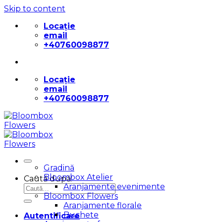
Skip to content
Locație
email
+40760098877
Locație
email
+40760098877
Gradină
Bloombox Atelier
Caută după:
Aranjamente evenimente
Bloombox Flowers
Aranjamente florale
Buchete
Autentificare