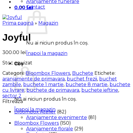
Aranjamente funerare
Contact
0.00
lei
Prima pagină
»
Magazin
Joyful
Nu ai niciun produs în coș.
300.00
lei
Înapoi la magazin
Stoc epuizat
Coș
Categorii:
Bloombox Flowers
,
Buchete
Etichete:
aranjamente de primavara
,
buchet frezii
,
buchet
zambile
,
buchete 1 martie
,
buchete 8 martie
,
buchete
cu livrare
,
buchete de primavara
,
buchete ieftine
,
sector 2
Nu ai niciun produs în coș.
Filtrează
Înapoi la magazin
Bloombox Atelier
(82)
Aranjamente evenimente
(81)
Bloombox Flowers
(150)
Aranjamente florale
(29)