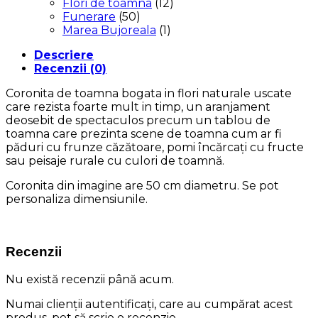
Flori de toamna
(12)
Funerare
(50)
Marea Bujoreala
(1)
Descriere
Recenzii (0)
Coronita de toamna bogata in flori naturale uscate
care rezista foarte mult in timp, un aranjament
deosebit de spectaculos precum un tablou de
toamna care prezinta scene de toamna cum ar fi
păduri cu frunze căzătoare, pomi încărcați cu fructe
sau peisaje rurale cu culori de toamnă.
Coronita din imagine are 50 cm diametru. Se pot
personaliza dimensiunile.
Recenzii
Nu există recenzii până acum.
Numai clienții autentificați, care au cumpărat acest
produs, pot să scrie o recenzie.