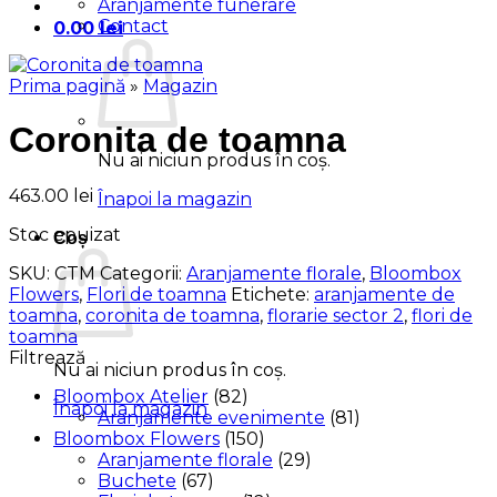
Aranjamente funerare
Contact
0.00
lei
Prima pagină
»
Magazin
Coronita de toamna
Nu ai niciun produs în coș.
463.00
lei
Înapoi la magazin
Stoc epuizat
Coș
SKU:
CTM
Categorii:
Aranjamente florale
,
Bloombox
Flowers
,
Flori de toamna
Etichete:
aranjamente de
toamna
,
coronita de toamna
,
florarie sector 2
,
flori de
toamna
Filtrează
Nu ai niciun produs în coș.
Bloombox Atelier
(82)
Înapoi la magazin
Aranjamente evenimente
(81)
Bloombox Flowers
(150)
Aranjamente florale
(29)
Buchete
(67)