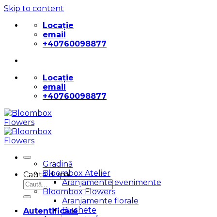
Skip to content
Locație
email
+40760098877
Locație
email
+40760098877
Gradină
Bloombox Atelier
Caută după:
Aranjamente evenimente
Bloombox Flowers
Aranjamente florale
Buchete
Autentificare