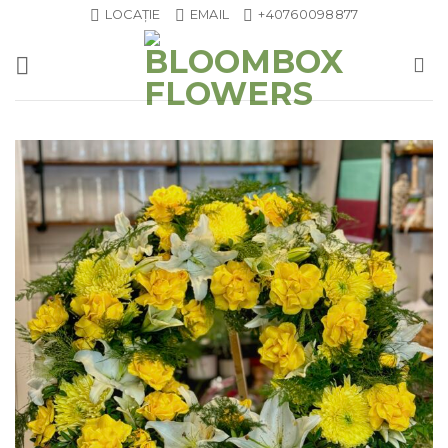
Skip
LOCAȚIE
EMAIL
+40760098877
to
content