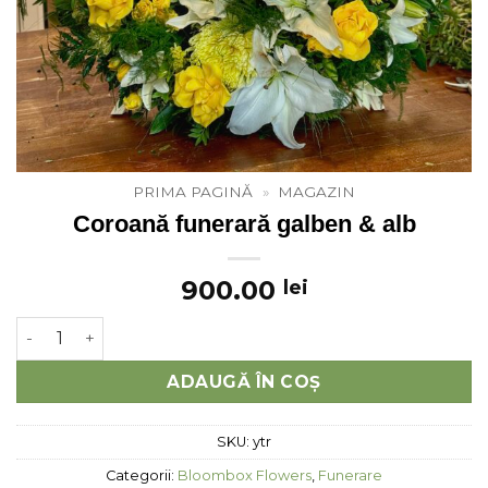
PRIMA PAGINĂ
»
MAGAZIN
Coroană funerară galben & alb
900.00
lei
Cantitate Coroană funerară galben & alb
ADAUGĂ ÎN COȘ
SKU:
ytr
Categorii:
Bloombox Flowers
,
Funerare