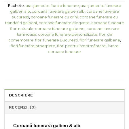
Etichete:
aranjamente florale funerare
,
aranjamente funerare
galben alb
,
coroană funerară galben alb
,
coroane funerare
bucuresti
,
coroane funerare cu crini
,
coroane funerare cu
trandafiri galbeni
,
coroane funerare elegante
,
coroane funerare
flori naturale
,
coroane funerare galbene
,
coroane funerare
luminoase
,
coroane funerare personalizate
,
flori de
comemorare
,
flori funerare București
,
flori funerare galbene
,
flori funerare proaspete
,
flori pentru înmormântare
,
livrare
coroane funerare
DESCRIERE
RECENZII (0)
Coroană funerară galben & alb