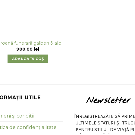
roană funerară galben & alb
900.00
lei
ADAUGĂ ÎN COȘ
FORMAȚII UTILE
Newsletter
eni și condiții
ÎNREGISTREAZĂTE SĂ PRIME
ULTIMELE SFATURI ȘI TRUC
tica de confidențialitate
PENTRU STILUL DE VIAȚĂ P