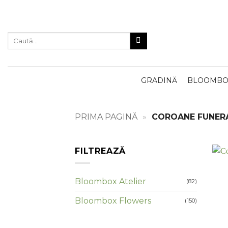
Skip
to
content
Caută
după:
GRADINĂ
BLOOMBOX
PRIMA PAGINĂ
»
COROANE FUNERA
FILTREAZĂ
Bloombox Atelier
(82)
Bloombox Flowers
(150)