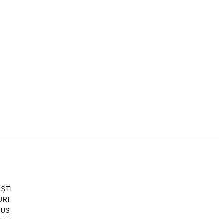
ȘTI
URI
LUS