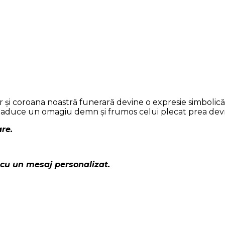
er și coroana noastră funerară devine o expresie simbolic
 aduce un omagiu demn și frumos celui plecat prea de
re.
 cu un mesaj personalizat.