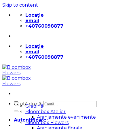
Skip to content
Locație
email
+40760098877
Locație
email
+40760098877
Caută după:
Gradină
Bloombox Atelier
Aranjamente evenimente
Autentificare
Bloombox Flowers
Aranjamente florale