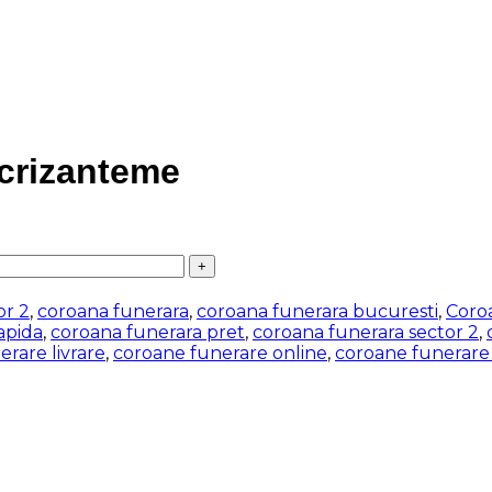
 crizanteme
or 2
,
coroana funerara
,
coroana funerara bucuresti
,
Coro
apida
,
coroana funerara pret
,
coroana funerara sector 2
,
rare livrare
,
coroane funerare online
,
coroane funerare