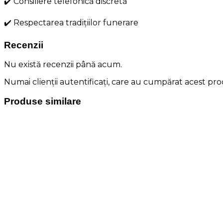
✔️ Consiliere telefonică discretă
✔️ Respectarea tradițiilor funerare
Recenzii
Nu există recenzii până acum.
Numai clienții autentificați, care au cumpărat acest prod
Produse similare