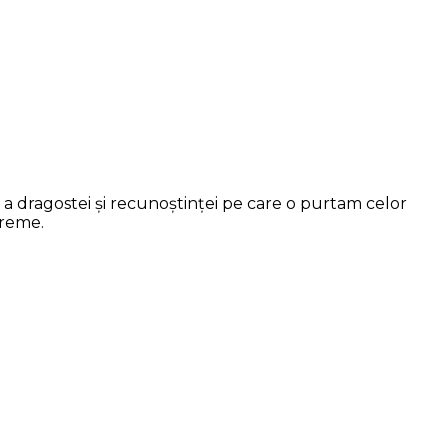
ă a dragostei și recunoștinței pe care o purtam celor
vreme.