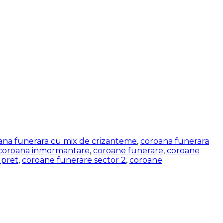
ana funerara cu mix de crizanteme
,
coroana funerara
coroana inmormantare
,
coroane funerare
,
coroane
 pret
,
coroane funerare sector 2
,
coroane