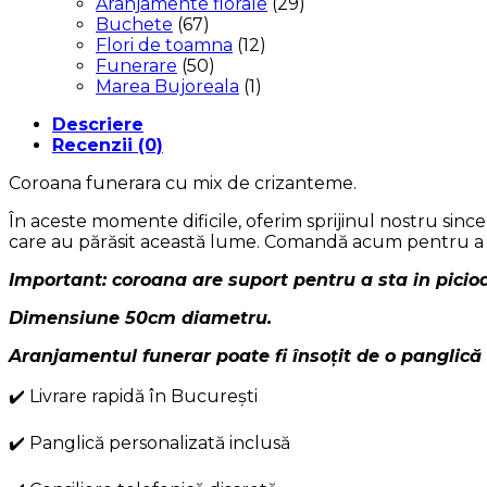
Aranjamente florale
(29)
Buchete
(67)
Flori de toamna
(12)
Funerare
(50)
Marea Bujoreala
(1)
Descriere
Recenzii (0)
Coroana funerara cu mix de crizanteme.
În aceste momente dificile, oferim sprijinul nostru sinc
care au părăsit această lume. Comandă acum pentru a
Important: coroana are suport pentru a sta in picioa
Dimensiune 50cm diametru.
Aranjamentul funerar poate fi însoțit de o panglică
✔️ Livrare rapidă în București
✔️ Panglică personalizată inclusă