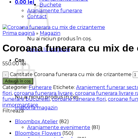
0.00
lei
Buchete
Aranjamente funerare
Contact
Prima pagină
»
Magazin
Nu ai niciun produs în coș.
Coroana funerara cu mix de
Înapoi la magazin
Coș
550.00
lei
Cantitate Coroana funerara cu mix de crizanteme
Adaugă în coș
Categorie:
Funerare
Etichete:
Aranjement funerar sect
flori
,
coroana funerara livrare
,
coroana funerara livrare r
Nu ai niciun produs în coș.
funerare bucuresti
,
coroane funerare flori
,
coroane fune
inmormantare
Înapoi la magazin
Filtrează
Bloombox Atelier
(82)
Aranjamente evenimente
(81)
Bloombox Flowers
(150)