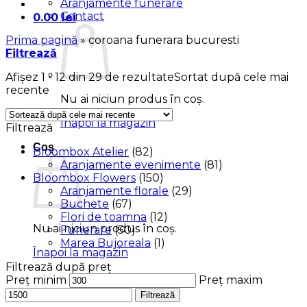
Aranjamente funerare
Contact
0.00
lei
Prima pagină
»
coroana funerara bucuresti
Filtrează
Afișez 1 - 12 din 29 de rezultate
Sortat după cele mai
recente
Nu ai niciun produs în coș.
Înapoi la magazin
Filtrează
Coș
Bloombox Atelier
(82)
Aranjamente evenimente
(81)
Bloombox Flowers
(150)
Aranjamente florale
(29)
Buchete
(67)
Flori de toamna
(12)
Nu ai niciun produs în coș.
Funerare
(50)
Marea Bujoreala
(1)
Înapoi la magazin
Filtrează după preț
Preț minim
Preț maxim
Filtrează