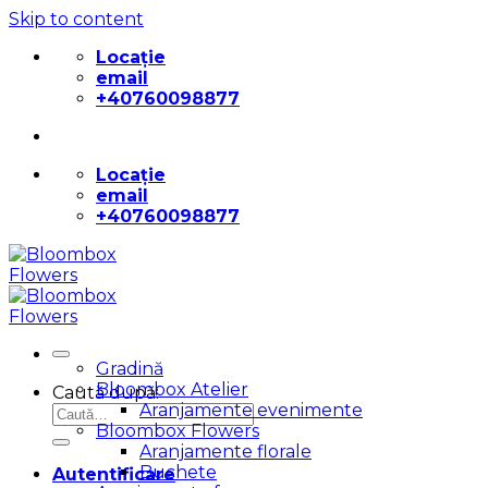
Skip to content
Locație
email
+40760098877
Locație
email
+40760098877
Gradină
Bloombox Atelier
Caută după:
Aranjamente evenimente
Bloombox Flowers
Aranjamente florale
Buchete
Autentificare