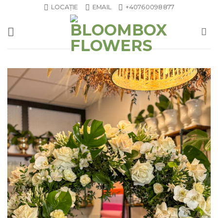
Skip
LOCAȚIE
EMAIL
+40760098877
to
content