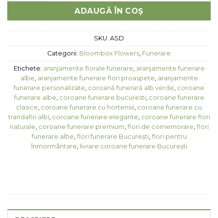
ADAUGĂ ÎN COȘ
SKU:
ASD
Categorii:
Bloombox Flowers
,
Funerare
Etichete:
aranjamente florale funerare
,
aranjamente funerare
albe
,
aranjamente funerare flori proaspete
,
aranjamente
funerare personalizate
,
coroană funerară alb verde
,
coroane
funerare albe
,
coroane funerare bucuresti
,
coroane funerare
clasice
,
coroane funerare cu hortensii
,
coroane funerare cu
trandafiri albi
,
coroane funerare elegante
,
coroane funerare flori
naturale
,
coroane funerare premium
,
flori de comemorare
,
flori
funerare albe
,
flori funerare București
,
flori pentru
înmormântare
,
livrare coroane funerare București