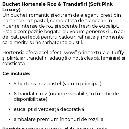
Buchet Hortensie Roz & Trandafiri (Soft Pink
Luxury)
Un buchet romantic și extrem de elegant, creat din
hortensie roz pastel, completată de trandafiri în
nuanțe intense de roz și accente fresh de eucalipt.
Este o compoziție bogată, cu volum generos și un aer
delicat, perfectă pentru cadouri rafinate și momente
care merită să fie sărbătorite cu stil.
Hortensia oferă acel efect „wow” prin textura ei fluffy
și plină, iar trandafirii adaugă o notă clasică, feminină și
sofisticată.
Ce include:
5 hortensii roz pastel (volum principal)
6 trandafiri roz (nuanțe variabile, în funcție de
disponibilitate)
eucalipt și verdeață decorativă
ambalare premium în tonuri de roz/lila