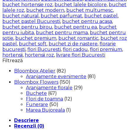
buchet hortensie roz
,
buchet lalele bicolore
,
buchet
lalele roz
,
buchet modern
,
buchet multumesc
,
buchet natural
,
buchet parfumat
,
buchet pastel
,
buchet pastel Bucuresti
,
buchet pentru acasa
,
buchet pentru birou
,
buchet pentru ea
,
buchet
pentru iubita
,
buchet pentru mama
,
buchet pentru
sotie
,
buchet premium
,
buchet romantic
,
buchet roz
pastel
,
buchet soft
,
buchet zi de nastere
,
florarie
bucuresti
,
flori Bucuresti
,
flori cadou
,
flori premium
,
hortensii
,
hortensii roz
,
livrare flori București
Filtrează
Bloombox Atelier
(82)
Aranjamente evenimente
(81)
Bloombox Flowers
(150)
Aranjamente florale
(29)
Buchete
(67)
Flori de toamna
(12)
Funerare
(50)
Marea Bujoreala
(1)
Descriere
Recenzii (0)