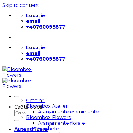
Skip to content
Locație
email
+40760098877
Locație
email
+40760098877
Gradină
Bloombox Atelier
Caută după:
Aranjamente evenimente
Bloombox Flowers
Aranjamente florale
Buchete
Autentificare