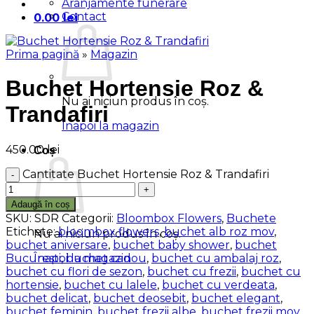
Aranjamente funerare
Contact
0.00
lei
Prima pagină
»
Magazin
Buchet Hortensie Roz &
Nu ai niciun produs în coș.
Trandafiri
Înapoi la magazin
450.00
lei
Coș
Cantitate Buchet Hortensie Roz & Trandafiri
Adaugă în coș
SKU:
SDR
Categorii:
Bloombox Flowers
,
Buchete
Etichete:
bloombox flowers
,
buchet alb roz mov
,
Nu ai niciun produs în coș.
buchet aniversare
,
buchet baby shower
,
buchet
Bucuresti
,
buchet cadou
,
buchet cu ambalaj roz
,
Înapoi la magazin
buchet cu flori de sezon
,
buchet cu frezii
,
buchet cu
hortensie
,
buchet cu lalele
,
buchet cu verdeata
,
buchet delicat
,
buchet deosebit
,
buchet elegant
,
buchet feminin
,
buchet frezii albe
,
buchet frezii mov
,