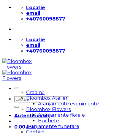
Skip
Locație
to
email
content
+40760098877
Locație
email
+40760098877
Gradină
Bloombox Atelier
Caută
Aranjamente evenimente
după:
Bloombox Flowers
Aranjamente florale
Autentificare
Buchete
Aranjamente funerare
0.00
lei
Contact