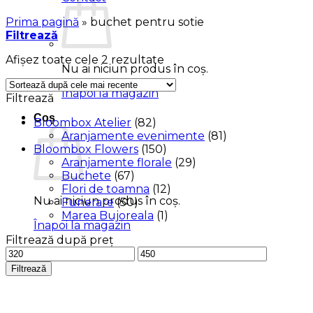
Prima pagină
»
buchet pentru sotie
Filtrează
Sortat
Afișez toate cele 2 rezultate
Nu ai niciun produs în coș.
după
cele
Înapoi la magazin
Filtrează
mai
recente
Coș
Bloombox Atelier
(82)
Aranjamente evenimente
(81)
Bloombox Flowers
(150)
Aranjamente florale
(29)
Buchete
(67)
Flori de toamna
(12)
Nu ai niciun produs în coș.
Funerare
(50)
Marea Bujoreala
(1)
Înapoi la magazin
Filtrează după preț
Preț
Preț
minim
maxim
Filtrează