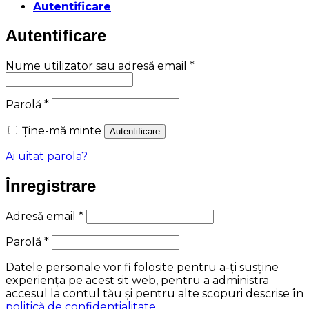
Autentificare
Autentificare
Obligatoriu
Nume utilizator sau adresă email
*
Obligatoriu
Parolă
*
Ține-mă minte
Autentificare
Ai uitat parola?
Înregistrare
Obligatoriu
Adresă email
*
Obligatoriu
Parolă
*
Datele personale vor fi folosite pentru a-ți susține
experiența pe acest sit web, pentru a administra
accesul la contul tău și pentru alte scopuri descrise în
politică de confidențialitate
.