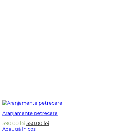
Aranjamente petrecere
Prețul
Prețul
390.00
lei
350.00
lei
inițial
curent
Adaugă în coș