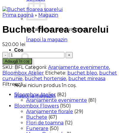
Prima pagină
»
Magazin
Buchet floarea soarelui
Nu ai niciun produs în coș.
Înapoi la magazin
520.00
lei
Coș
Cantitate
Buchet
Adaugă în coș
floarea
SKU:
BFL
Categorii:
Aranjamente evenimente
,
soarelui
Bloombox Atelier
Etichete:
buchet bleo
,
buchet
cununie
,
buchet hortensie
,
buchet mireasa
Filtrează
Nu ai niciun produs în coș.
Bloombox Atelier
(82)
Înapoi la magazin
Aranjamente evenimente
(81)
Bloombox Flowers
(150)
Aranjamente florale
(29)
Buchete
(67)
Flori de toamna
(12)
Funerare
(50)