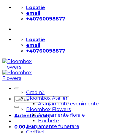
Skip
Locație
to
email
content
+40760098877
Locație
email
+40760098877
Gradină
Bloombox Atelier
Caută
Aranjamente evenimente
după:
Bloombox Flowers
Aranjamente florale
Autentificare
Buchete
Aranjamente funerare
0.00
lei
Contact