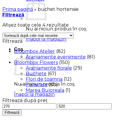
Prima pagină
»
buchet hortensie
Filtrează
Sortat
Afișez toate cele 4 rezultate
Nu ai niciun produs în coș.
după
cele
Înapoi la magazin
Filtrează
mai
recente
Coș
Bloombox Atelier
(82)
Aranjamente evenimente
(81)
Bloombox Flowers
(150)
Aranjamente florale
(29)
Buchete
(67)
Flori de toamna
(12)
Nu ai niciun produs în coș.
Funerare
(50)
Marea Bujoreala
(1)
Înapoi la magazin
Filtrează după preț
Preț
Preț
minim
maxim
Filtrează