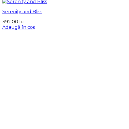
Serenity and Bliss
392.00
lei
Adaugă în coș