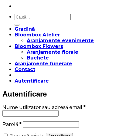
Caută
după:
Gradină
Bloombox Atelier
Aranjamente evenimente
Bloombox Flowers
Aranjamente florale
Buchete
Aranjamente funerare
Contact
Autentificare
Autentificare
Obligatoriu
Nume utilizator sau adresă email
*
Obligatoriu
Parolă
*
Ține-mă minte