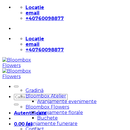
Skip
Locație
to
email
content
+40760098877
Locație
email
+40760098877
Gradină
Bloombox Atelier
Caută
Aranjamente evenimente
după:
Bloombox Flowers
Aranjamente florale
Autentificare
Buchete
Aranjamente funerare
0.00
lei
Contact