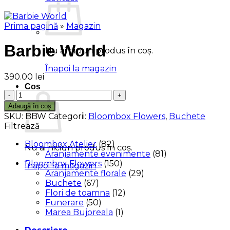
Prima pagină
»
Magazin
Barbie World
Nu ai niciun produs în coș.
Înapoi la magazin
390.00
lei
Coș
Cantitate
Barbie
Adaugă în coș
World
SKU:
BBW
Categorii:
Bloombox Flowers
,
Buchete
Filtrează
Bloombox Atelier
(82)
Nu ai niciun produs în coș.
Aranjamente evenimente
(81)
Bloombox Flowers
(150)
Înapoi la magazin
Aranjamente florale
(29)
Buchete
(67)
Flori de toamna
(12)
Funerare
(50)
Marea Bujoreala
(1)