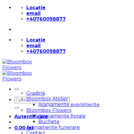
Skip
Locație
to
email
content
+40760098877
Locație
email
+40760098877
Gradină
Bloombox Atelier
Caută
Aranjamente evenimente
după:
Bloombox Flowers
Aranjamente florale
Autentificare
Buchete
Aranjamente funerare
0.00
lei
Contact