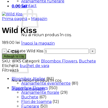
Aranjamente funerare
Contact
0.00
lei
Prima pagină
»
Magazin
Wild Kiss
Nu ai niciun produs în coș.
189.00
lei
Înapoi la magazin
Cantitate Wild Kiss
Coș
Adaugă în coș
SKU:
WKS
Categorii:
Bloombox Flowers
,
Buchete
Etichetă:
buchet de vara
Filtrează
Bloombox Atelier
(82)
Nu ai niciun produs în coș.
Aranjamente evenimente
(81)
Bloombox Flowers
(150)
Înapoi la magazin
Aranjamente florale
(29)
Buchete
(67)
Flori de toamna
(12)
Funerare
(50)