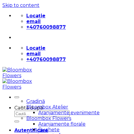
Skip to content
Locație
email
+40760098877
Locație
email
+40760098877
Gradină
Bloombox Atelier
Caută după:
Aranjamente evenimente
Bloombox Flowers
Aranjamente florale
Buchete
Autentificare