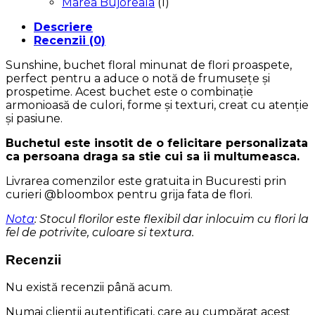
Marea Bujoreala
(1)
Descriere
Recenzii (0)
Sunshine, buchet floral minunat de flori proaspete,
perfect pentru a aduce o notă de frumusețe și
prospetime. Acest buchet este o combinație
armonioasă de culori, forme și texturi, creat cu atenție
și pasiune.
Buchetul este insotit de o felicitare personalizata
ca persoana draga sa stie cui sa ii multumeasca.
Livrarea comenzilor este gratuita in Bucuresti prin
curieri @bloombox pentru grija fata de flori.
Nota
: Stocul florilor este flexibil dar inlocuim cu flori la
fel de potrivite, culoare si textura.
Recenzii
Nu există recenzii până acum.
Numai clienții autentificați, care au cumpărat acest