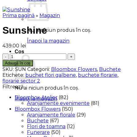
Prima pagină
»
Magazin
Sunshine
Nu ai niciun produs în coș.
Înapoi la magazin
439.00
lei
Coș
Cantitate
Sunshine
Adaugă în coș
SKU:
SUN
Categorii:
Bloombox Flowers
,
Buchete
Etichete:
buchet flori galbene
,
buchete florarie
,
florarie sector 2
Filtrează
Nu ai niciun produs în coș.
Bloombox Atelier
(82)
Înapoi la magazin
Aranjamente evenimente
(81)
Bloombox Flowers
(150)
Aranjamente florale
(29)
Buchete
(67)
Flori de toamna
(12)
Funerare
(50)