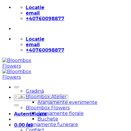
Skip
Locație
to
email
content
+40760098877
Locație
email
+40760098877
Gradină
Bloombox Atelier
Caută
Aranjamente evenimente
după:
Bloombox Flowers
Aranjamente florale
Autentificare
Buchete
Aranjamente funerare
0.00
lei
Contact