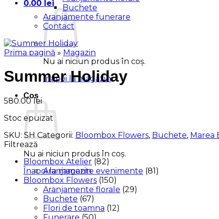
0.00
lei
Buchete
Aranjamente funerare
Contact
Prima pagină
»
Magazin
Nu ai niciun produs în coș.
Summer Holiday
Înapoi la magazin
Coș
580.00
lei
Stoc epuizat
SKU:
SH
Categorii:
Bloombox Flowers
,
Buchete
,
Marea 
Filtrează
Nu ai niciun produs în coș.
Bloombox Atelier
(82)
Aranjamente evenimente
(81)
Înapoi la magazin
Bloombox Flowers
(150)
Aranjamente florale
(29)
Buchete
(67)
Flori de toamna
(12)
Funerare
(50)