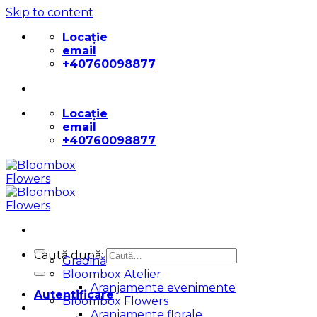
Skip to content
Locație
email
+40760098877
Locație
email
+40760098877
Caută după:
Gradină
Bloombox Atelier
Aranjamente evenimente
Autentificare
Bloombox Flowers
Aranjamente florale