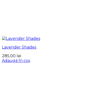
Lavender Shades
285.00
lei
Adaugă în coș