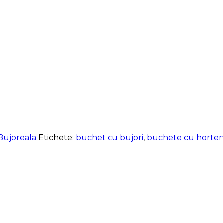
Bujoreala
Etichete:
buchet cu bujori
,
buchete cu hortens