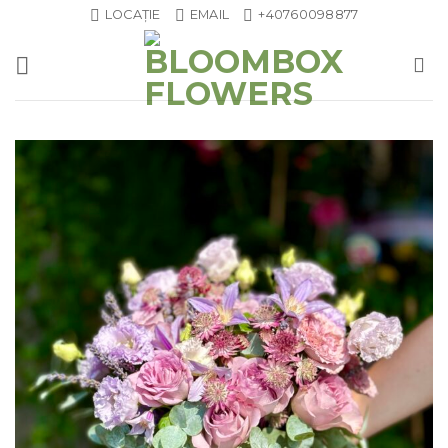
Skip
LOCAȚIE
EMAIL
+40760098877
to
content