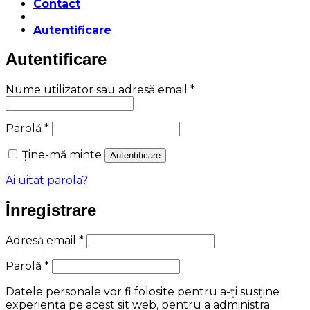
Contact
Autentificare
Autentificare
Obligatoriu
Nume utilizator sau adresă email
*
Obligatoriu
Parolă
*
Ține-mă minte
Autentificare
Ai uitat parola?
Înregistrare
Obligatoriu
Adresă email
*
Obligatoriu
Parolă
*
Datele personale vor fi folosite pentru a-ți susține
experiența pe acest sit web, pentru a administra