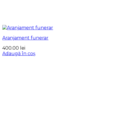
Aranjament funerar
400.00
lei
Adaugă în coș