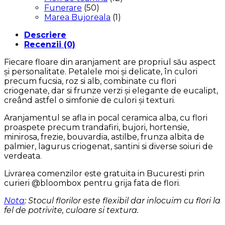
Funerare
(50)
Marea Bujoreala
(1)
Descriere
Recenzii (0)
Fiecare floare din aranjament are propriul său aspect
și personalitate. Petalele moi și delicate, în culori
precum fucsia, roz si alb, combinate cu flori
criogenate, dar si frunze verzi și elegante de eucalipt,
creând astfel o simfonie de culori și texturi.
Aranjamentul se afla in pocal ceramica alba, cu flori
proaspete precum trandafiri, bujori, hortensie,
minirosa, frezie, bouvardia, astilbe, frunza albita de
palmier, lagurus criogenat, santini si diverse soiuri de
verdeata.
Livrarea comenzilor este gratuita in Bucuresti prin
curieri @bloombox pentru grija fata de flori.
Nota
: Stocul florilor este flexibil dar inlocuim cu flori la
fel de potrivite, culoare si textura.