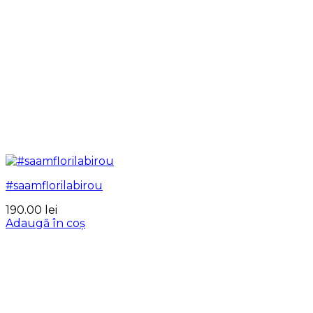
#saamflorilabirou
190.00
lei
Adaugă în coș