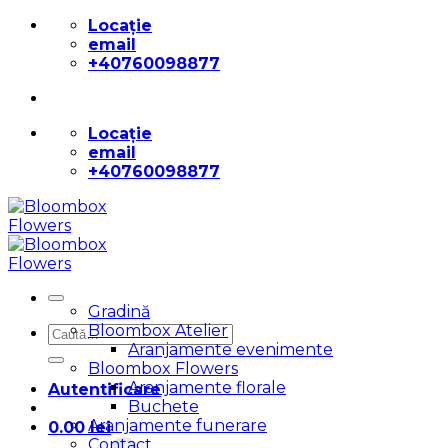
Skip
Locație
to
email
content
+40760098877
Locație
email
+40760098877
Gradină
Bloombox Atelier
Caută
Aranjamente evenimente
după:
Bloombox Flowers
Aranjamente florale
Autentificare
Buchete
Aranjamente funerare
0.00
lei
Contact