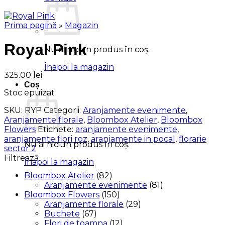
Prima pagină
»
Magazin
Royal Pink
Nu ai niciun produs în coș.
Înapoi la magazin
325.00
lei
Coș
Stoc epuizat
SKU:
RYP
Categorii:
Aranjamente evenimente
,
Aranjamente florale
,
Bloombox Atelier
,
Bloombox
Flowers
Etichete:
aranjamente evenimente
,
aranjamente flori roz
,
aranjamente in pocal
,
florarie
Nu ai niciun produs în coș.
sector 2
Filtrează
Înapoi la magazin
Bloombox Atelier
(82)
Aranjamente evenimente
(81)
Bloombox Flowers
(150)
Aranjamente florale
(29)
Buchete
(67)
Flori de toamna
(12)