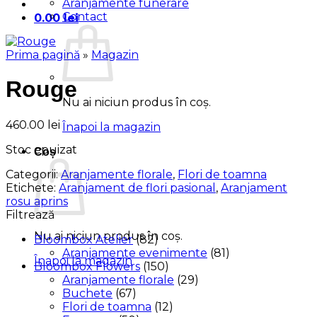
Aranjamente funerare
Contact
0.00
lei
Prima pagină
»
Magazin
Rouge
Nu ai niciun produs în coș.
460.00
lei
Înapoi la magazin
Stoc epuizat
Coș
Categorii:
Aranjamente florale
,
Flori de toamna
Etichete:
Aranjament de flori pasional
,
Aranjament
rosu aprins
Filtrează
Nu ai niciun produs în coș.
Bloombox Atelier
(82)
Aranjamente evenimente
(81)
Înapoi la magazin
Bloombox Flowers
(150)
Aranjamente florale
(29)
Buchete
(67)
Flori de toamna
(12)