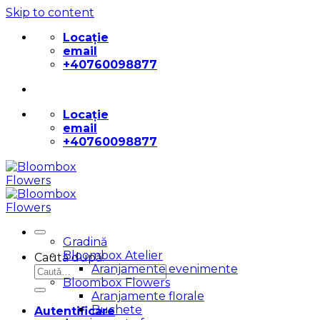
Skip to content
Locație
email
+40760098877
Locație
email
+40760098877
Gradină
Bloombox Atelier
Caută după:
Aranjamente evenimente
Bloombox Flowers
Aranjamente florale
Buchete
Autentificare