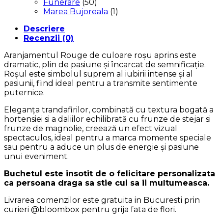
Funerare
(50)
Marea Bujoreala
(1)
Descriere
Recenzii (0)
Aranjamentul Rouge de culoare roșu aprins este
dramatic, plin de pasiune și încarcat de semnificație.
Roșul este simbolul suprem al iubirii intense și al
pasiunii, fiind ideal pentru a transmite sentimente
puternice.
Eleganța trandafirilor, combinată cu textura bogată a
hortensiei si a daliilor echilibrată cu frunze de stejar si
frunze de magnolie, creează un efect vizual
spectaculos, ideal pentru a marca momente speciale
sau pentru a aduce un plus de energie și pasiune
unui eveniment.
Buchetul este insotit de o felicitare personalizata
ca persoana draga sa stie cui sa ii multumeasca.
Livrarea comenzilor este gratuita in Bucuresti prin
curieri @bloombox pentru grija fata de flori.