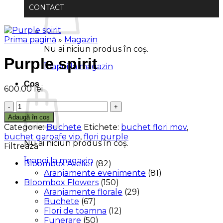
CONTACT
Prima pagină
»
Magazin
Nu ai niciun produs în coș.
Purple spirit
Înapoi la magazin
Coș
600.00
lei
Cantitate
Purple
Adaugă în coș
spirit
Categorie:
Buchete
Etichete:
buchet flori mov
,
buchet garoafe vip
,
flori purple
Nu ai niciun produs în coș.
Filtrează
Înapoi la magazin
Bloombox Atelier
(82)
Aranjamente evenimente
(81)
Bloombox Flowers
(150)
Aranjamente florale
(29)
Buchete
(67)
Flori de toamna
(12)
Funerare
(50)