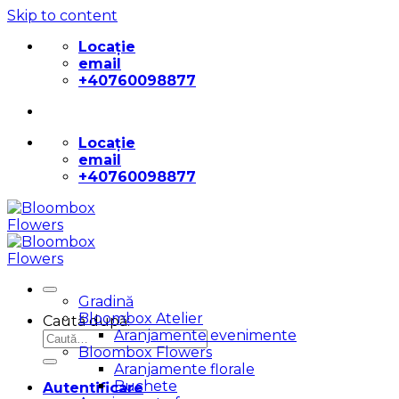
Skip to content
Locație
email
+40760098877
Locație
email
+40760098877
Gradină
Bloombox Atelier
Caută după:
Aranjamente evenimente
Bloombox Flowers
Aranjamente florale
Buchete
Autentificare