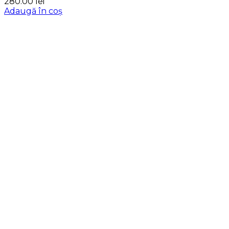
280.00
lei
Adaugă în coș