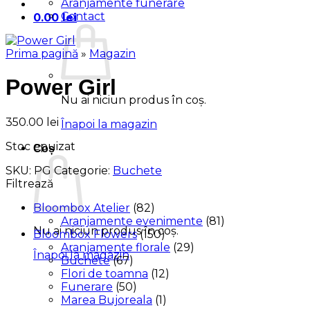
Aranjamente funerare
Contact
0.00
lei
Prima pagină
»
Magazin
Power Girl
Nu ai niciun produs în coș.
350.00
lei
Înapoi la magazin
Stoc epuizat
Coș
SKU:
PG
Categorie:
Buchete
Filtrează
Bloombox Atelier
(82)
Aranjamente evenimente
(81)
Nu ai niciun produs în coș.
Bloombox Flowers
(150)
Aranjamente florale
(29)
Înapoi la magazin
Buchete
(67)
Flori de toamna
(12)
Funerare
(50)
Marea Bujoreala
(1)