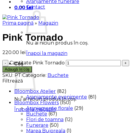
Aranjamente funerare
Contact
0.00
lei
Prima pagină
»
Magazin
Pink Tornado
Nu ai niciun produs în coș.
220.00
lei
Înapoi la magazin
Cantitate Pink Tornado
Coș
Adaugă în coș
SKU:
PT
Categorie:
Buchete
Filtrează
Bloombox Atelier
(82)
Aranjamente evenimente
(81)
Nu ai niciun produs în coș.
Bloombox Flowers
(150)
Aranjamente florale
(29)
Înapoi la magazin
Buchete
(67)
Flori de toamna
(12)
Funerare
(50)
Marea Bujoreala
(1)