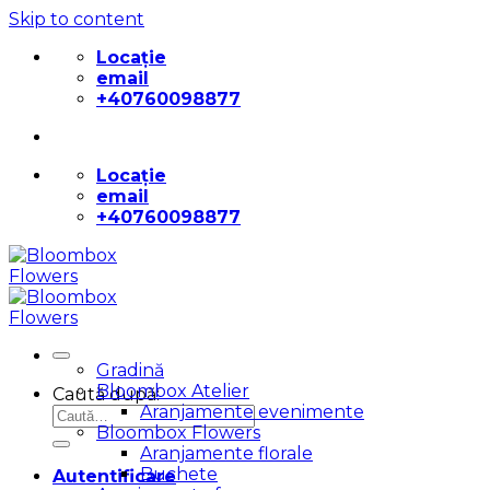
Skip to content
Locație
email
+40760098877
Locație
email
+40760098877
Gradină
Bloombox Atelier
Caută după:
Aranjamente evenimente
Bloombox Flowers
Aranjamente florale
Buchete
Autentificare