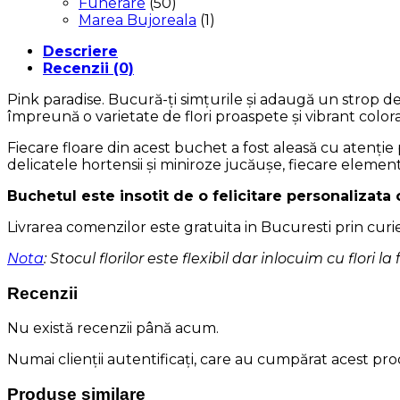
Funerare
(50)
Marea Bujoreala
(1)
Descriere
Recenzii (0)
Pink paradise. Bucură-ți simțurile și adaugă un strop de
împreună o varietate de flori proaspete și vibrant col
Fiecare floare din acest buchet a fost aleasă cu atenție 
delicatele hortensii și miniroze jucăușe, fiecare elemen
Buchetul este insotit de o felicitare personalizata
Livrarea comenzilor este gratuita in Bucuresti prin curi
Nota
: Stocul florilor este flexibil dar inlocuim cu flori la
Recenzii
Nu există recenzii până acum.
Numai clienții autentificați, care au cumpărat acest prod
Produse similare