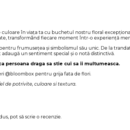
 culoare în viața ta cu buchetul nostru floral excepționa
orate, transformând fiecare moment într-o experiență me
pentru frumusețea și simbolismul său unic. De la trandafir
t adaugă un sentiment special și o notă distinctivă.
 ca persoana draga sa stie cui sa ii multumeasca.
eri @bloombox pentru grija fata de flori.
 fel de potrivite, culoare si textura.
us, pot să scrie o recenzie.