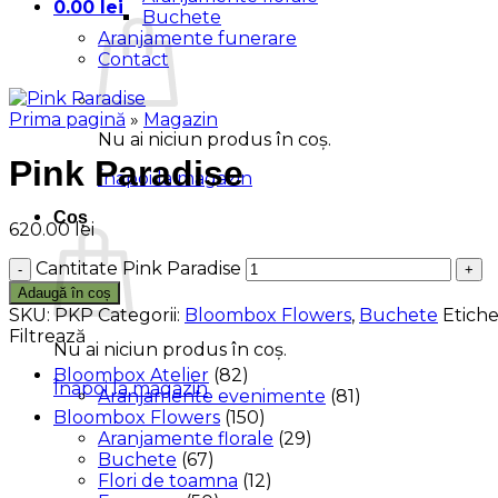
0.00
lei
Buchete
Aranjamente funerare
Contact
Prima pagină
»
Magazin
Nu ai niciun produs în coș.
Pink Paradise
Înapoi la magazin
Coș
620.00
lei
Cantitate Pink Paradise
Adaugă în coș
SKU:
PKP
Categorii:
Bloombox Flowers
,
Buchete
Etiche
Filtrează
Nu ai niciun produs în coș.
Bloombox Atelier
(82)
Înapoi la magazin
Aranjamente evenimente
(81)
Bloombox Flowers
(150)
Aranjamente florale
(29)
Buchete
(67)
Flori de toamna
(12)