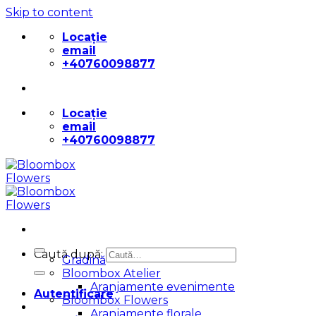
Skip to content
Locație
email
+40760098877
Locație
email
+40760098877
Caută după:
Gradină
Bloombox Atelier
Aranjamente evenimente
Autentificare
Bloombox Flowers
Aranjamente florale