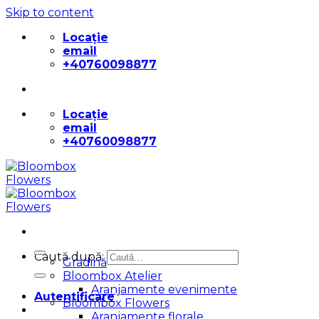
Skip to content
Locație
email
+40760098877
Locație
email
+40760098877
Caută după:
Gradină
Bloombox Atelier
Aranjamente evenimente
Autentificare
Bloombox Flowers
Aranjamente florale