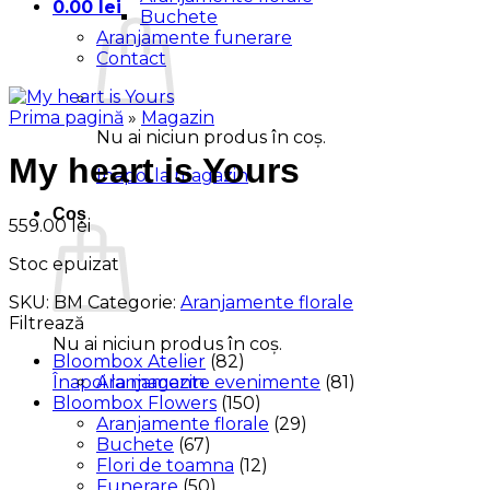
0.00
lei
Buchete
Aranjamente funerare
Contact
Prima pagină
»
Magazin
Nu ai niciun produs în coș.
My heart is Yours
Înapoi la magazin
Coș
559.00
lei
Stoc epuizat
SKU:
BM
Categorie:
Aranjamente florale
Filtrează
Nu ai niciun produs în coș.
Bloombox Atelier
(82)
Aranjamente evenimente
(81)
Înapoi la magazin
Bloombox Flowers
(150)
Aranjamente florale
(29)
Buchete
(67)
Flori de toamna
(12)
Funerare
(50)