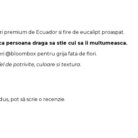
ri premium de Ecuador si fire de eucalipt proaspat.
 ca persoana draga sa stie cui sa ii multumeasca.
eri @bloombox pentru grija fata de flori.
 fel de potrivite, culoare si textura.
us, pot să scrie o recenzie.