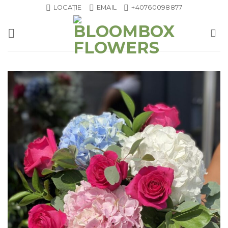
Skip
LOCAȚIE
EMAIL
+40760098877
to
content