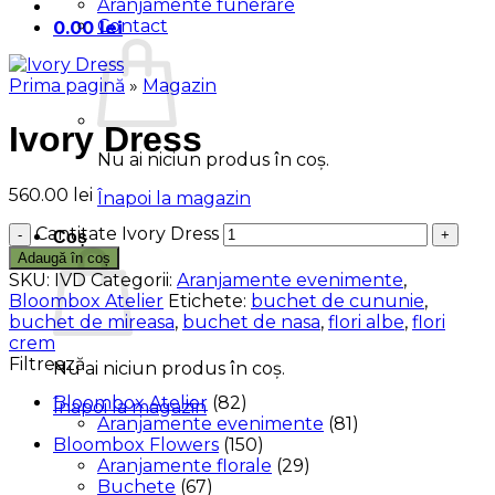
Aranjamente funerare
Contact
0.00
lei
Prima pagină
»
Magazin
Ivory Dress
Nu ai niciun produs în coș.
560.00
lei
Înapoi la magazin
Cantitate Ivory Dress
Coș
Adaugă în coș
SKU:
IVD
Categorii:
Aranjamente evenimente
,
Bloombox Atelier
Etichete:
buchet de cununie
,
buchet de mireasa
,
buchet de nasa
,
flori albe
,
flori
crem
Filtrează
Nu ai niciun produs în coș.
Bloombox Atelier
(82)
Înapoi la magazin
Aranjamente evenimente
(81)
Bloombox Flowers
(150)
Aranjamente florale
(29)
Buchete
(67)