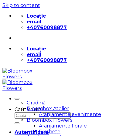
Skip to content
Locație
email
+40760098877
Locație
email
+40760098877
Gradină
Bloombox Atelier
Caută după:
Aranjamente evenimente
Bloombox Flowers
Aranjamente florale
Buchete
Autentificare