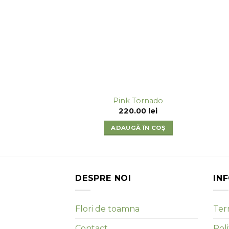
Pink Tornado
220.00
lei
ADAUGĂ ÎN COȘ
DESPRE NOI
IN
Flori de toamna
Term
Contact
Poli