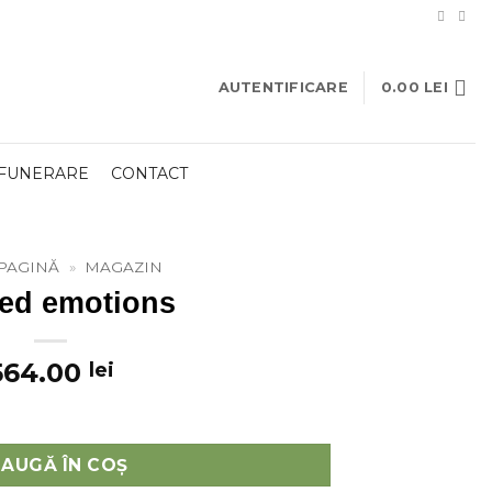
AUTENTIFICARE
0.00
LEI
 FUNERARE
CONTACT
PAGINĂ
»
MAGAZIN
sed emotions
564.00
lei
s
AUGĂ ÎN COȘ