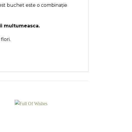
Acest buchet este o combinație
 ii multumeasca.
lori.