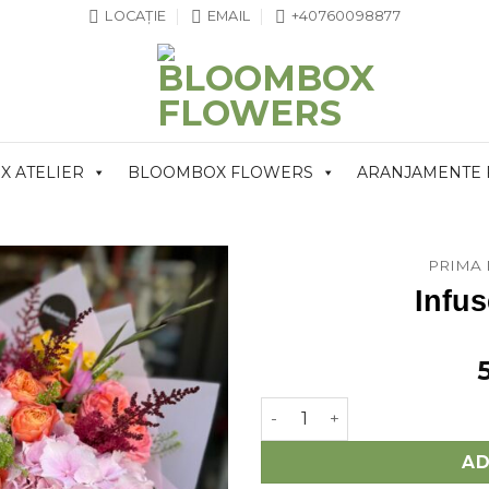
LOCAȚIE
EMAIL
+40760098877
 ATELIER
BLOOMBOX FLOWERS
ARANJAMENTE
PRIMA 
Infu
Cantitate Infused emotion
AD