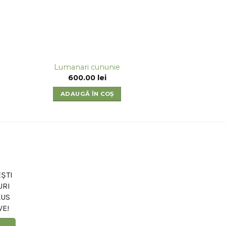
Lumanari cununie
600.00
lei
ADAUGĂ ÎN COȘ
ȘTI
URI
LUS
VE!