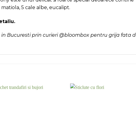
matiola, 5 cale albe, eucalipt.
taliu.
in Bucuresti prin curieri @bloombox pentru grija fata de 