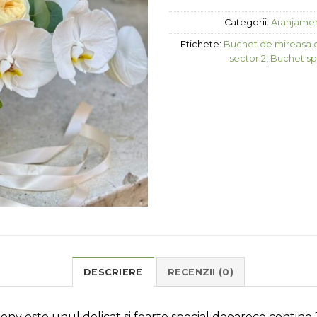
Categorii:
Aranjame
Etichete:
Buchet de mireasa cu
sector 2
,
Buchet sp
DESCRIERE
RECENZII (0)
y este unul delicat si foarte special deoarece contine 7 