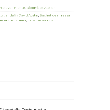
nte evenimente
,
Bloombox Atelier
 trandafiri David Austin
,
Buchet de mireasa
ecial de mireasa
,
Holy matrimony
trandafiri David Austin,