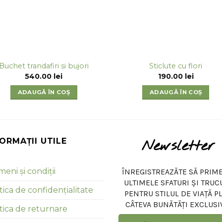
Buchet trandafiri si bujori
Sticlute cu flori
540.00
lei
190.00
lei
ADAUGĂ ÎN COȘ
ADAUGĂ ÎN COȘ
FORMAȚII UTILE
Newsletter
eni și condiții
ÎNREGISTREAZĂTE SĂ PRIME
ULTIMELE SFATURI ȘI TRUC
tica de confidențialitate
PENTRU STILUL DE VIAȚĂ P
CÂTEVA BUNĂTĂȚI EXCLUSI
itica de returnare