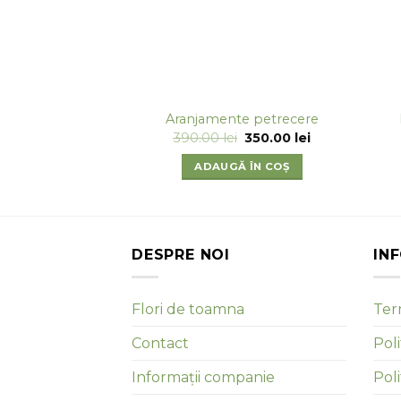
Aranjamente petrecere
Prețul
Prețul
390.00
lei
350.00
lei
inițial
curent
a
este:
ADAUGĂ ÎN COȘ
fost:
350.00 lei.
390.00 lei.
DESPRE NOI
IN
Flori de toamna
Term
Contact
Poli
Informații companie
Pol