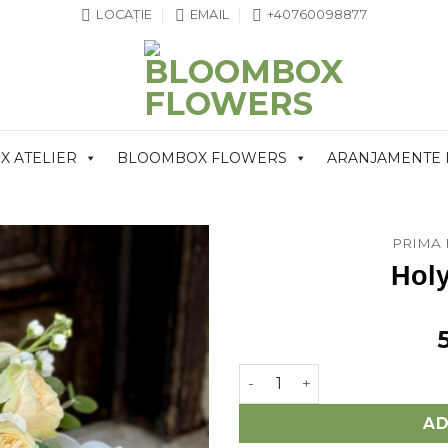
LOCAȚIE
EMAIL
+40760098877
 ATELIER
BLOOMBOX FLOWERS
ARANJAMENTE
PRIMA 
Hol
Cantitate Holy Matrimony
AD