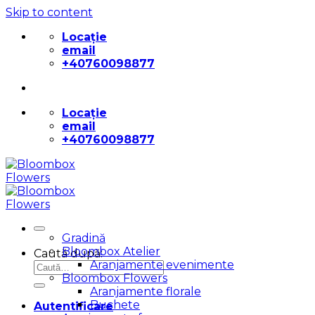
Skip to content
Locație
email
+40760098877
Locație
email
+40760098877
Gradină
Bloombox Atelier
Caută după:
Aranjamente evenimente
Bloombox Flowers
Aranjamente florale
Buchete
Autentificare