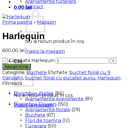
Aranjamente funerare
Contact
0.00
lei
Prima pagină
»
Magazin
Harlequin
Nu ai niciun produs în coș.
600.00
lei
Înapoi la magazin
Cantitate Harlequin
Coș
Adaugă în coș
Categorie:
Buchete
Etichete:
buchet floral cu 9
trandafiri
,
buchet floral cu eucalipt auriu
,
Harlequin
Filtrează
Bloombox Atelier
(82)
Nu ai niciun produs în coș.
Aranjamente evenimente
(81)
Bloombox Flowers
(150)
Înapoi la magazin
Aranjamente florale
(29)
Buchete
(67)
Flori de toamna
(12)
Funerare
(50)