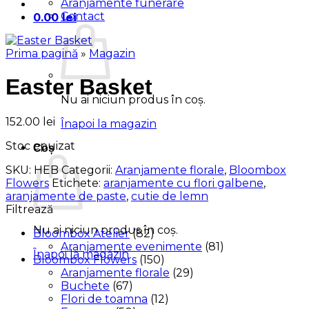
Aranjamente funerare
Contact
0.00
lei
Prima pagină
»
Magazin
Easter Basket
Nu ai niciun produs în coș.
152.00
lei
Înapoi la magazin
Stoc epuizat
Coș
SKU:
HEB
Categorii:
Aranjamente florale
,
Bloombox
Flowers
Etichete:
aranjamente cu flori galbene
,
aranjamente de paste
,
cutie de lemn
Filtrează
Nu ai niciun produs în coș.
Bloombox Atelier
(82)
Aranjamente evenimente
(81)
Înapoi la magazin
Bloombox Flowers
(150)
Aranjamente florale
(29)
Buchete
(67)
Flori de toamna
(12)