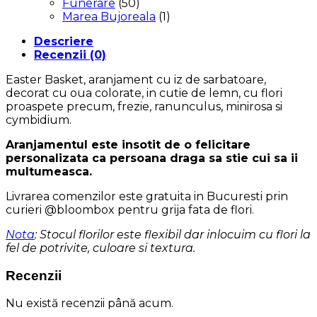
Funerare
(50)
Marea Bujoreala
(1)
Descriere
Recenzii (0)
Easter Basket, aranjament cu iz de sarbatoare,
decorat cu oua colorate, in cutie de lemn, cu flori
proaspete precum, frezie, ranunculus, minirosa si
cymbidium.
Aranjamentul este insotit de o felicitare
personalizata ca persoana draga sa stie cui sa ii
multumeasca.
Livrarea comenzilor este gratuita in Bucuresti prin
curieri @bloombox pentru grija fata de flori.
Nota
: Stocul florilor este flexibil dar inlocuim cu flori la
fel de potrivite, culoare si textura.
Recenzii
Nu există recenzii până acum.