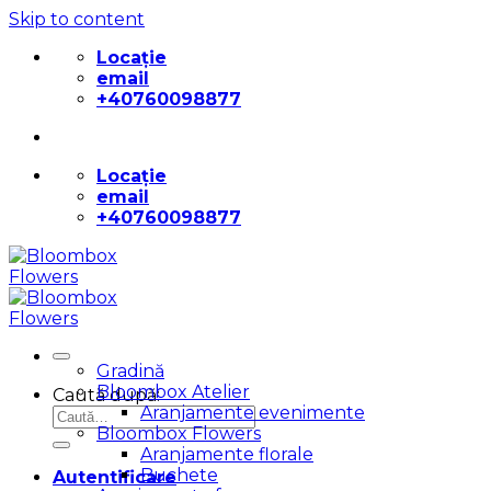
Skip to content
Locație
email
+40760098877
Locație
email
+40760098877
Gradină
Bloombox Atelier
Caută după:
Aranjamente evenimente
Bloombox Flowers
Aranjamente florale
Buchete
Autentificare