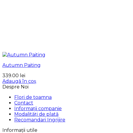
Autumn Paiting
339.00
lei
Adaugă în coș
Despre Noi
Flori de toamna
Contact
Informații companie
Modalități de plată
Recomandari Ingrijire
Informații utile