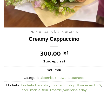
PRIMA PAGINĂ
»
MAGAZIN
Creamy Cappuccino
300.00
lei
Stoc epuizat
SKU:
CPP
Categorii:
Bloombox Flowers
,
Buchete
Etichete:
buchete trandafiri
,
florarie nonstop
,
florarie sector 2
,
flori 1 martie
,
flori 8 martie
,
valentine's day