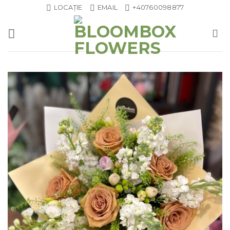
Skip
LOCAȚIE
EMAIL
+40760098877
to
content