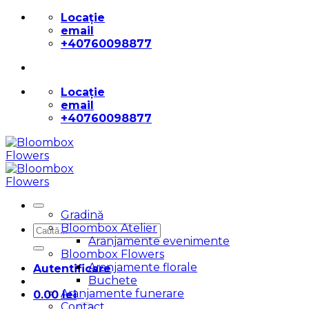
Skip
Locație
to
email
content
+40760098877
Locație
email
+40760098877
Gradină
Bloombox Atelier
Caută
Aranjamente evenimente
după:
Bloombox Flowers
Aranjamente florale
Autentificare
Buchete
Aranjamente funerare
0.00
lei
Contact