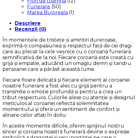
Flori de toamna
(12)
Funerare
(50)
Marea Bujoreala
(1)
Descriere
Recenzii (0)
În momentele de tristețe și amintiri dureroase,
exprimă-ți compasiunea și respectul față de cei dragi
care au plecat la cele veșnice cu o coroană funerară
semnificativă de la noi. Fiecare coroană este creată cu
grijă și empatie, aducând un omagiu demn și tandru
persoanei care a părăsit această lume.
Fiecare floare delicată și fiecare element al coroanei
noastre funerare a fost ales cu grijă pentru a
transmite o emoție profundă și pentru a crea un
tribut respectuos. Culorile alese cu atenție și designul
meticulos al coroanei reflectă solemnitatea
momentului și oferă un sentiment de confort și
alinare celor aflați în doliu.
În aceste momente dificile, oferim sprijinul nostru
sincer și coroana noastră funerară devine o expresie
simbolică a dragostei și recunoștinței pe care o