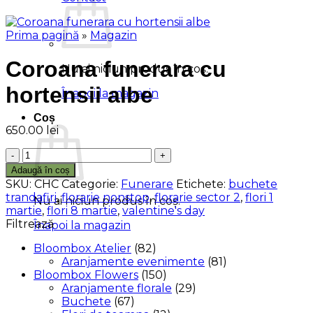
Prima pagină
»
Magazin
Coroana funerara cu
Nu ai niciun produs în coș.
hortensii albe
Înapoi la magazin
Coș
650.00
lei
Cantitate
Coroana
Adaugă în coș
funerara
SKU:
CHC
Categorie:
Funerare
Etichete:
buchete
cu
trandafiri
,
florarie nonstop
,
florarie sector 2
,
flori 1
Nu ai niciun produs în coș.
hortensii
martie
,
flori 8 martie
,
valentine's day
albe
Filtrează
Înapoi la magazin
Bloombox Atelier
(82)
Aranjamente evenimente
(81)
Bloombox Flowers
(150)
Aranjamente florale
(29)
Buchete
(67)