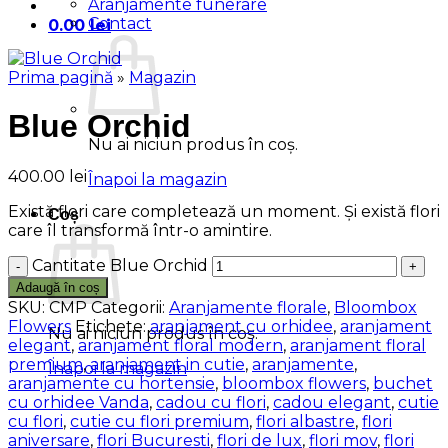
Aranjamente funerare
Contact
0.00
lei
Prima pagină
»
Magazin
Blue Orchid
Nu ai niciun produs în coș.
400.00
lei
Înapoi la magazin
Există flori care completează un moment. Și există flori
Coș
care îl transformă într-o amintire.
Cantitate Blue Orchid
Adaugă în coș
SKU:
CMP
Categorii:
Aranjamente florale
,
Bloombox
Flowers
Etichete:
aranjament cu orhidee
,
aranjament
Nu ai niciun produs în coș.
elegant
,
aranjament floral modern
,
aranjament floral
premium
,
aranjament in cutie
,
aranjamente
,
Înapoi la magazin
aranjamente cu hortensie
,
bloombox flowers
,
buchet
cu orhidee Vanda
,
cadou cu flori
,
cadou elegant
,
cutie
cu flori
,
cutie cu flori premium
,
flori albastre
,
flori
aniversare
,
flori Bucuresti
,
flori de lux
,
flori mov
,
flori