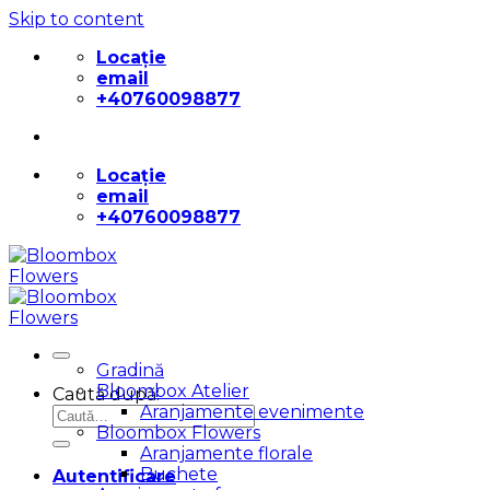
Skip to content
Locație
email
+40760098877
Locație
email
+40760098877
Gradină
Bloombox Atelier
Caută după:
Aranjamente evenimente
Bloombox Flowers
Aranjamente florale
Buchete
Autentificare