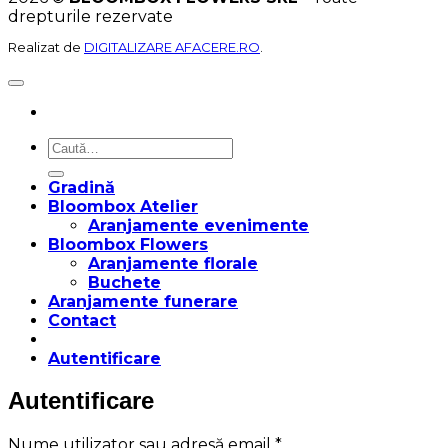
drepturile rezervate
Realizat de
DIGITALIZARE AFACERE.RO
.
Caută
după:
Gradină
Bloombox Atelier
Aranjamente evenimente
Bloombox Flowers
Aranjamente florale
Buchete
Aranjamente funerare
Contact
Autentificare
Autentificare
Obligatoriu
Nume utilizator sau adresă email
*