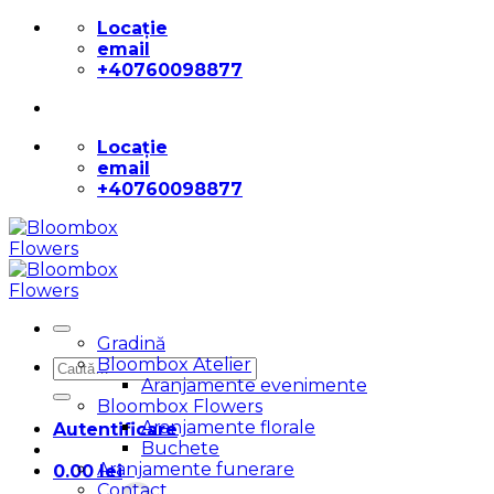
Skip
Locație
to
email
content
+40760098877
Locație
email
+40760098877
Gradină
Bloombox Atelier
Caută
Aranjamente evenimente
după:
Bloombox Flowers
Aranjamente florale
Autentificare
Buchete
Aranjamente funerare
0.00
lei
Contact