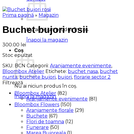
Prima pagină
»
Magazin
Buchet bujori rosii
Nu ai niciun produs în coș.
Înapoi la magazin
300.00
lei
Coș
Stoc epuizat
SKU:
BCN
Categorii:
Aranjamente evenimente
,
Bloombox Atelier
Etichete:
buchet nasa
,
buchet
nunta
,
buchete bujori
,
bujori
,
florarie sector 2
Filtrează
Nu ai niciun produs în coș.
Bloombox Atelier
(82)
Înapoi la magazin
Aranjamente evenimente
(81)
Bloombox Flowers
(150)
Aranjamente florale
(29)
Buchete
(67)
Flori de toamna
(12)
Funerare
(50)
Marea Bujoreala
(1)