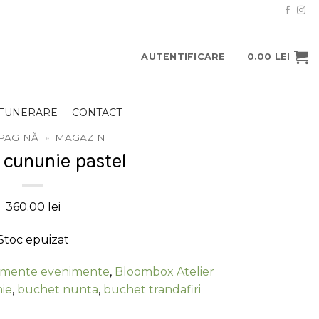
AUTENTIFICARE
0.00
LEI
 FUNERARE
CONTACT
PAGINĂ
»
MAGAZIN
 cununie pastel
360.00
lei
Stoc epuizat
amente evenimente
,
Bloombox Atelier
ie
,
buchet nunta
,
buchet trandafiri