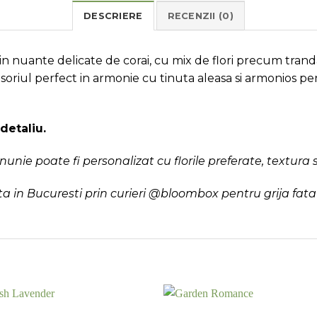
DESCRIERE
RECENZII (0)
 nuante delicate de corai, cu mix de flori precum trandafi
oriul perfect in armonie cu tinuta aleasa si armonios pe
detaliu.
nie poate fi personalizat cu florile preferate, textura s
a in Bucuresti prin curieri @bloombox pentru grija fata d