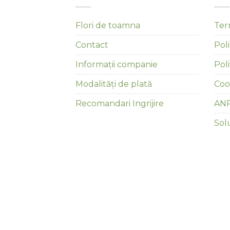
Flori de toamna
Term
Contact
Poli
Informații companie
Pol
Modalități de plată
Coo
Recomandari Ingrijire
AN
Solu