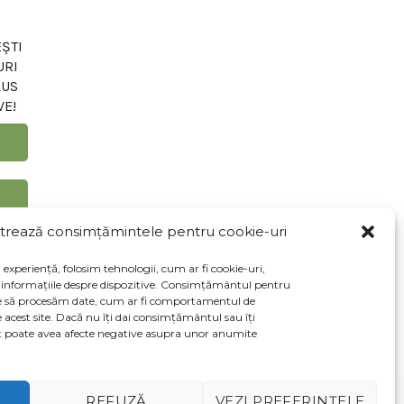
ȘTI
URI
LUS
VE!
trează consimțămintele pentru cookie-uri
d cu
experiență, folosim tehnologii, cum ar fi cookie-uri,
a informațiile despre dispozitive. Consimțământul pentru
te să procesăm date, cum ar fi comportamentul de
 acest site. Dacă nu îți dai consimțământul sau îți
 poate avea afecte negative asupra unor anumite
REFUZĂ
VEZI PREFERINȚELE