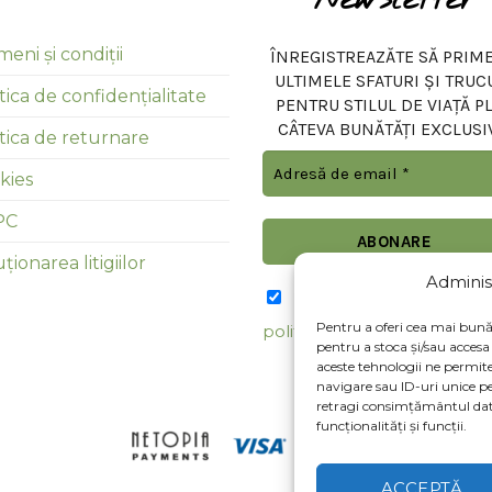
eni și condiții
ÎNREGISTREAZĂTE SĂ PRIME
ULTIMELE SFATURI ȘI TRUC
tica de confidențialitate
PENTRU STILUL DE VIAȚĂ P
CÂTEVA BUNĂTĂȚI EXCLUSI
itica de returnare
kies
PC
ționarea litigiilor
Adminis
Am citit şi sunt de acor
Pentru a oferi cea mai bună 
politica de confidențialitate
pentru a stoca și/sau acces
aceste tehnologii ne permi
navigare sau ID-uri unice pe
retragi consimțământul dat
funcționalități și funcții.
ACCEPTĂ