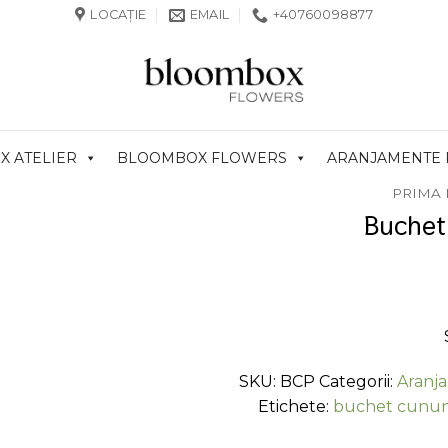
LOCAȚIE
EMAIL
+40760098877
 ATELIER
BLOOMBOX FLOWERS
ARANJAMENTE
PRIMA 
Buchet
SKU:
BCP
Categorii:
Aranj
Etichete:
buchet cunun