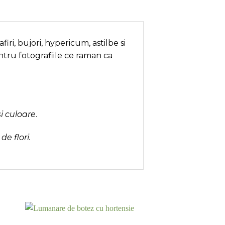
ri, bujori, hypericum, astilbe si
ntru fotografiile ce raman ca
i culoare
.
e flori.