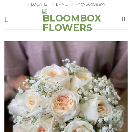
Skip
LOCAȚIE
EMAIL
+40760098877
to
content