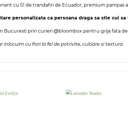
nant cu 51 de trandafiri de Ecuador, premium pampas si
citare personalizata ca persoana draga sa stie cui sa
in Bucuresti prin curieri @bloombox pentru grija fata de f
dar inlocuim cu flori la fel de potrivite, culoare si textura.