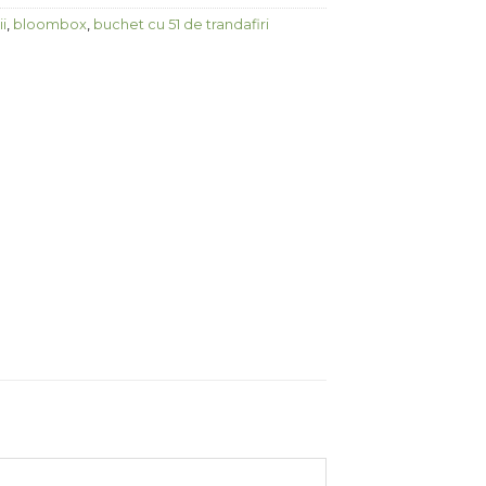
ii
,
bloombox
,
buchet cu 51 de trandafiri