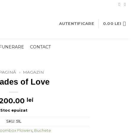
AUTENTIFICARE
0.00
LEI
 FUNERARE
CONTACT
PAGINĂ
»
MAGAZIN
ades of Love
,200.00
lei
Stoc epuizat
SKU:
51L
loombox Flowers
,
Buchete