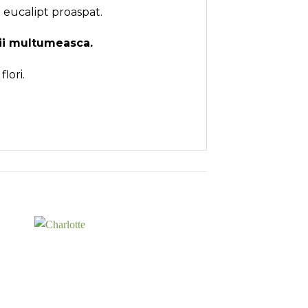
 eucalipt proaspat.
 ii multumeasca.
lori.