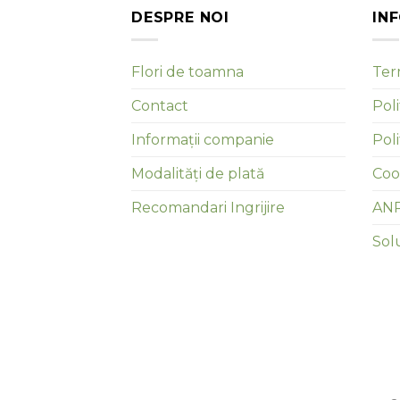
DESPRE NOI
IN
Flori de toamna
Term
Contact
Poli
Informații companie
Pol
Modalități de plată
Coo
Recomandari Ingrijire
AN
Solu