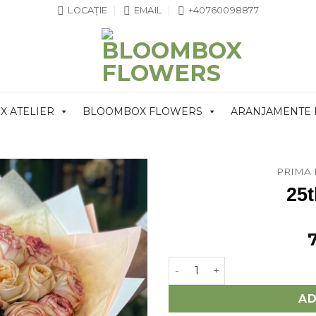
LOCAȚIE
EMAIL
+40760098877
 ATELIER
BLOOMBOX FLOWERS
ARANJAMENTE
PRIMA 
25t
Cantitate 25th Birthday
AD