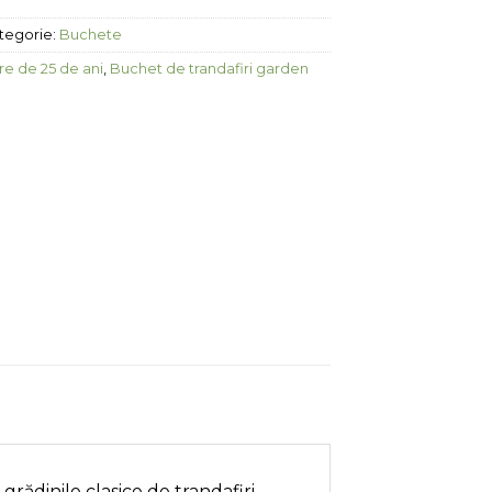
tegorie:
Buchete
e de 25 de ani
,
Buchet de trandafiri garden
rădinile clasice de trandafiri.