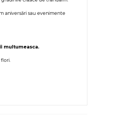
cum aniversări sau evenimente
 ii multumeasca.
lori.