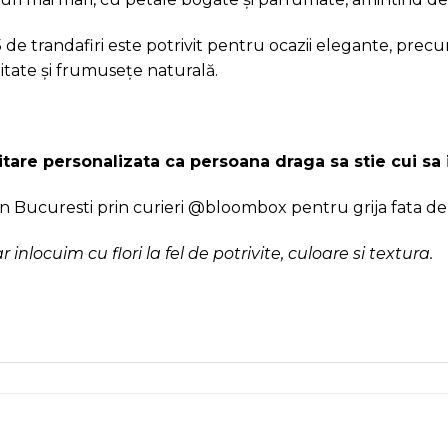
 de trandafiri este potrivit pentru ocazii elegante, pre
itate și frumusețe naturală.
citare personalizata ca persoana draga sa stie cui sa
in Bucuresti prin curieri @bloombox pentru grija fata de f
dar inlocuim cu flori la fel de potrivite, culoare si textura.