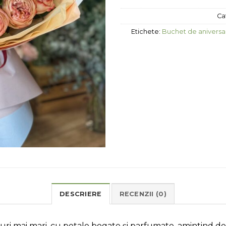
Ca
Etichete:
Buchet de aniversar
DESCRIERE
RECENZII (0)
uri mai mari, cu petale bogate și parfumate, amintind de g