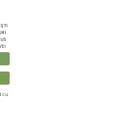
ȘTI
URI
LUS
VE!
d cu