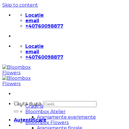
Skip to content
Locație
email
+40760098877
Locație
email
+40760098877
Caută după:
Gradină
Bloombox Atelier
Aranjamente evenimente
Autentificare
Bloombox Flowers
Aranjamente florale