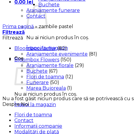
0.00
lei
Buchete
Aranjamente funerare
Contact
Prima pagină
»
zambile pastel
Filtrează
Nu ai niciun produs în coș.
Filtrează
Înapoi la magazin
Bloombox Atelier
(82)
Aranjamente evenimente
(81)
Coș
Bloombox Flowers
(150)
Aranjamente florale
(29)
Buchete
(67)
Flori de toamna
(12)
Funerare
(50)
Marea Bujoreala
(1)
Nu ai niciun produs în coș.
Nu a fost găsit niciun produs care să se potrivească cu se
Despre Noi
Înapoi la magazin
Flori de toamna
Contact
Informații companie
Modalități de plată