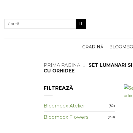
Skip
to
content
Caută
după:
GRADINĂ
BLOOMBOX
PRIMA PAGINĂ
»
SET LUMANARI S
CU ORHIDEE
FILTREAZĂ
Bloombox Atelier
(82)
Bloombox Flowers
(150)