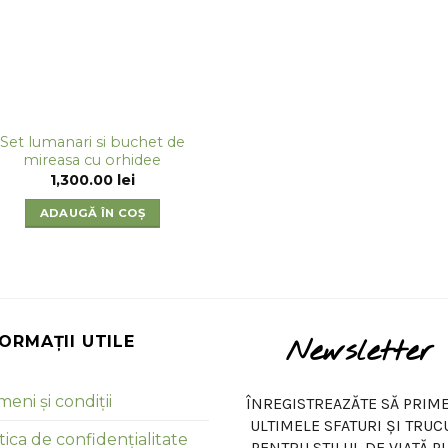
Set lumanari si buchet de
mireasa cu orhidee
1,300.00
lei
ADAUGĂ ÎN COȘ
FORMAȚII UTILE
Newsletter
eni și condiții
ÎNREGISTREAZĂTE SĂ PRIME
ULTIMELE SFATURI ȘI TRUC
tica de confidențialitate
PENTRU STILUL DE VIAȚĂ P