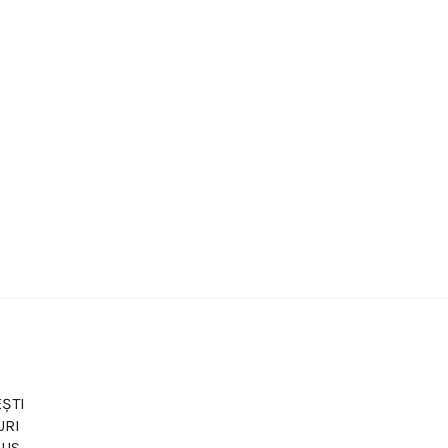
ȘTI
URI
LUS