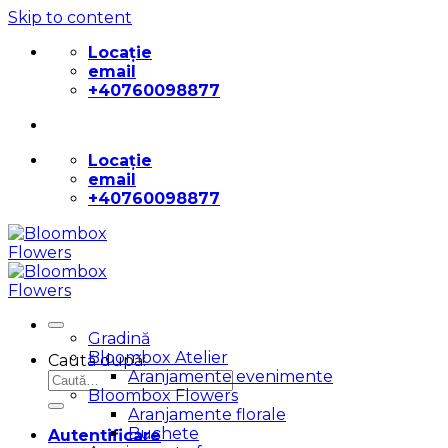
Skip to content
Locație
email
+40760098877
Locație
email
+40760098877
Gradină
Bloombox Atelier
Caută după:
Aranjamente evenimente
Bloombox Flowers
Aranjamente florale
Buchete
Autentificare