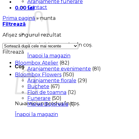
Aranjamente funerare
Contact
0.00
lei
Prima pagină
»
nunta
Filtrează
Afișez singurul rezultat
Nu ai niciun produs în coș.
Filtrează
Înapoi la magazin
Bloombox Atelier
(82)
Coș
Aranjamente evenimente
(81)
Bloombox Flowers
(150)
Aranjamente florale
(29)
Buchete
(67)
Flori de toamna
(12)
Funerare
(50)
Nu ai niciun produs în coș.
Marea Bujoreala
(1)
Înapoi la magazin